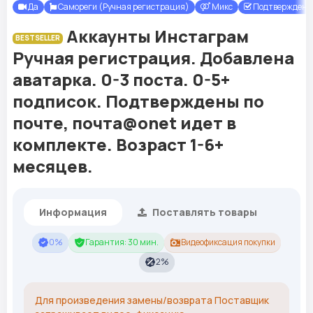
Да
Самореги (Ручная регистрация)
Микс
Подтверждены 
Аккаунты Инстаграм
BESTSELLER
Ручная регистрация. Добавлена
аватарка. 0-3 поста. 0-5+
подписок. Подтверждены по
почте, почта@onet идет в
комплекте. Возраст 1-6+
месяцев.
Информация
Поставлять товары
0%
Гарантия: 30 мин.
Видеофиксация покупки
2%
Для произведения замены/возврата Поставщик