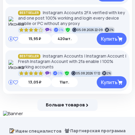
Instagram Accounts 2FA verified with key
BESTSELLER
and one post 100% working and login every device
mobile or PC without any proxy
6
0%
05.08.2026 22:09
2%
Купить
15,95 ₽
420шт.
Instagram Accounts | Instagram Account |
BESTSELLER
Fresh Instagram Account with 2fa enable | 100%
working accounts
1
0%
05.08.2026 17:12
2%
Купить
13,05 ₽
11шт.
Больше товаров
Партнерская программа
Ищем специалистов