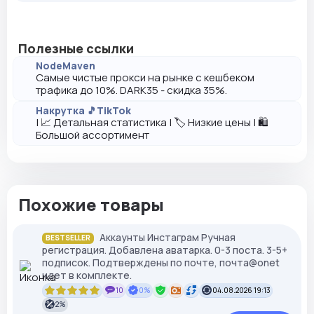
Полезные ссылки
NodeMaven
Самые чистые прокси на рынке с кешбеком
трафика до 10%. DARK35 - скидка 35%.
Накрутка 🎵TikTok
| 📈 Детальная статистика | 🏷️ Низкие цены | 🛍️
Большой ассортимент
Похожие товары
Аккаунты Инстаграм Ручная
BESTSELLER
регистрация. Добавлена аватарка. 0-3 поста. 3-5+
подписок. Подтверждены по почте, почта@onet
идет в комплекте.
10
0%
04.08.2026 19:13
2%