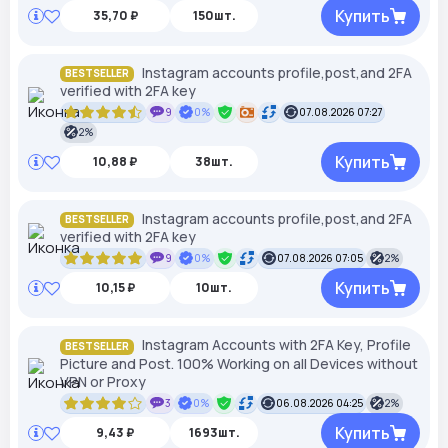
Купить
35,70 ₽
150шт.
Instagram accounts profile,post,and 2FA
BESTSELLER
verified with 2FA key
9
0%
07.08.2026 07:27
2%
Купить
10,88 ₽
38шт.
Instagram accounts profile,post,and 2FA
BESTSELLER
verified with 2FA key
9
0%
07.08.2026 07:05
2%
Купить
10,15 ₽
10шт.
Instagram Accounts with 2FA Key, Profile
BESTSELLER
Picture and Post. 100% Working on all Devices without
VPN or Proxy
3
0%
06.08.2026 04:25
2%
Купить
9,43 ₽
1693шт.