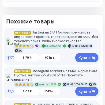
Похожие товары
Instagram 2FA | Аккуратное имя без
BESTSELLER
цифр | пост + профиль | подтверждено по SMS | без
теневого бана | Очень высокое качество
5
Качество 97%
03.08.2026 08:10
2%
Купить
8,70 ₽
875шт.
Instagram Android API EMAIL Формат IAM
BESTSELLER
Пустые, чистые КУКИ ЧЕКНУТЫ! Прочтите
описание!!
Качество 100%
09.08.2026 08:03
2%
Купить
9,09 ₽
1013шт.
IG АККАУНТЫ 🔥 ПОДТВЕРЖДЕНЫ ПО
BESTSELLER