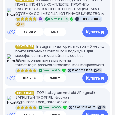
ПОЧТЕ | ПОЧТА В КОМПЛЕКТЕ | ПРОФИЛЬ
ЧАСТИЧНО ЗАПОЛНЕН | IP РЕГИСТРАЦИИ - MIX |
ОТЛЕЖКА ДО 1 МЕСЯЦА | ОТЛИЧНОЕ КАЧЕСТВО 🔥
1
Качество 100%
07.08.2026 08:26
3%
Купить
87,00 ₽
12шт.
Instagram - авторег, пустой + 6 месяц
BESTSELLER
почта включена firstmail.ltd || подходит для
массфоловинга и маслайкинга cookies
+Электронная почта включена
format:login:password||cookies||mail:mailpassword
Качество 99%
25.07.2026 12:03
2%
Купить
103,26 ₽
768шт.
TOP Instagram Android API (gmail) -
BESTSELLER
ЗАКРЫТЫЙ ПРОФИЛЬ! формат:
Login:Pass|Tech_data|Cookie|.
Качество 100%
09.08.2026 06:03
2%
12,40 ₽
276шт.