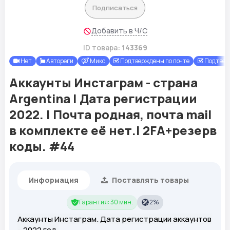
Подписаться
Добавить в Ч/С
ID товара:
143369
Нет
Автореги
Микс
Подтверждены по почте
Подтвер
Аккаунты Инстаграм - страна
Argentina | Дата регистрации
2022. | Почта родная, почта mail
в комплекте её нет.| 2FA+резерв
коды. #44
Информация
Поставлять товары
Гарантия: 30 мин.
2%
Аккаунты Инстаграм. Дата регистрации аккаунтов
– 2022 год.