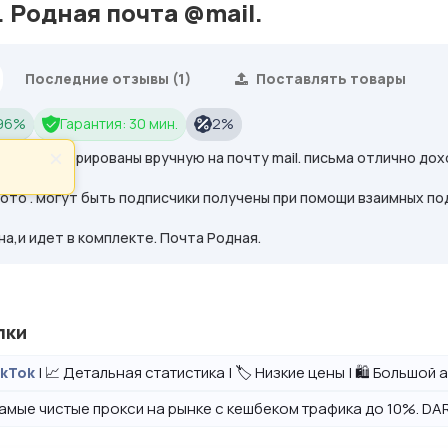
 Родная почта @mail.
Последние отзывы (1)
Поставлять товары
 96%
Гарантия: 30 мин.
2%
am
зарегистрированы вручную на почту mail. письма отлично до
×
фото . могут быть подписчики получены при помощи взаимных по
а,и идет в комплекте. Почта Родная.
лки
| 📈 Детальная статистика | 🏷️ Низкие цены | 🛍️ Большо
ikTok
амые чистые прокси на рынке с кешбеком трафика до 10%. DAR