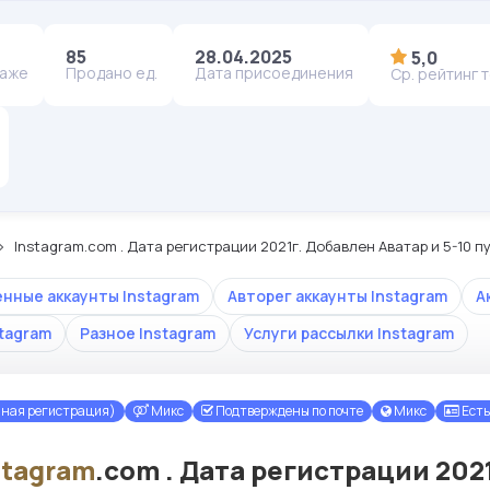
85
28.04.2025
5,0
даже
Продано ед.
Дата присоединения
Ср. рейтинг 
Instagram.com . Дата регистрации 2021г. Добавлен Аватар и 5-10 п
енные аккаунты Instagram
Авторег аккаунты Instagram
А
stagram
Разное Instagram
Услуги рассылки Instagram
чная регистрация)
Микс
Подтверждены по почте
Микс
Есть
stagram
.com . Дата регистрации 2021