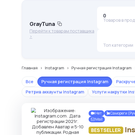
0
Товаров в про
GrayTuna
Перейти к товарам поставщика
>
Топ категории
Главная
Instagram
Ручная регистрация Instagram
Все
Ручная регистрация Instagram
Раскруч
Ретрив аккаунты Instagram
Услуги накрутки In
Нет
Самореги (Ру
Mail
In
BESTSELLER