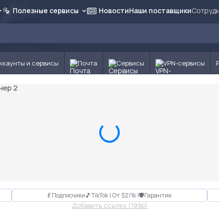
Полезные сервисы
Новости
Наши поставщики
Сотрудн
ккаунты и сервисы
Почта
Сервисы
VPN-сервисы
💃 Подписчики🎵TikTok | От $2/1k |🛡Гарантии
Добавить ссылку (199p)