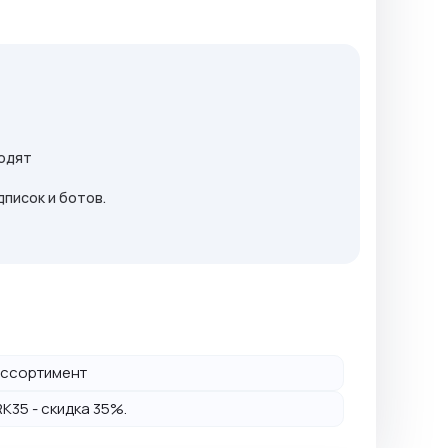
ходят
дписок и ботов.
й ассортимент
K35 - скидка 35%.