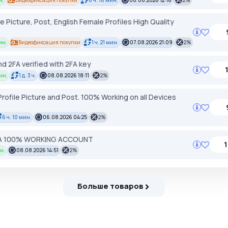
н.
Видеофиксация покупки
6 ч. 16 мин.
08.08.2026 12:16
2%
 Picture, Post, English Female Profiles High Quality
ин.
Видеофиксация покупки
1 ч. 21 мин.
07.08.2026 21:09
2%
d 2FA verified with 2FA key
ин.
1 д. 3 ч.
08.08.2026 18:11
2%
rofile Picture and Post. 100% Working on all Devices
6 ч. 10 мин.
06.08.2026 04:25
2%
2FA 100% WORKING ACCOUNT
1
н.
08.08.2026 14:51
2%
Больше товаров