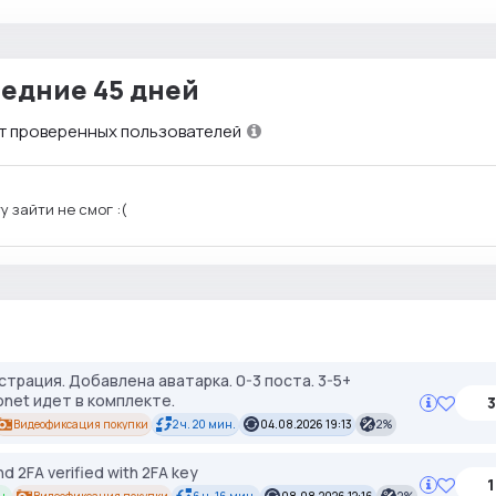
едние 45 дней
т проверенных пользователей
 зайти не смог :(
трация. Добавлена аватарка. 0-3 поста. 3-5+
net идет в комплекте.
3
Видеофиксация покупки
2 ч. 20 мин.
04.08.2026 19:13
2%
d 2FA verified with 2FA key
1