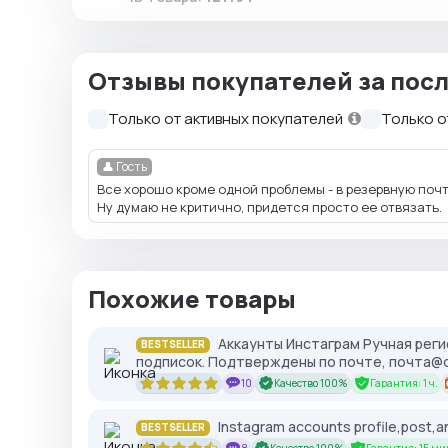
Отзывы покупателей за посл
Только от активных покупателей
Только о
👤 Гость
Все хорошо кроме одной проблемы - в резервную почту
Ну думаю не критично, придется просто ее отвязать.
Похожие товары
Аккаунты Инстаграм Ручная регис
BESTSELLER
подписок. Подтверждены по почте, почта@o
10
Качество 100%
Гарантия: 1 ч.
Instagram accounts profile,post,an
BESTSELLER