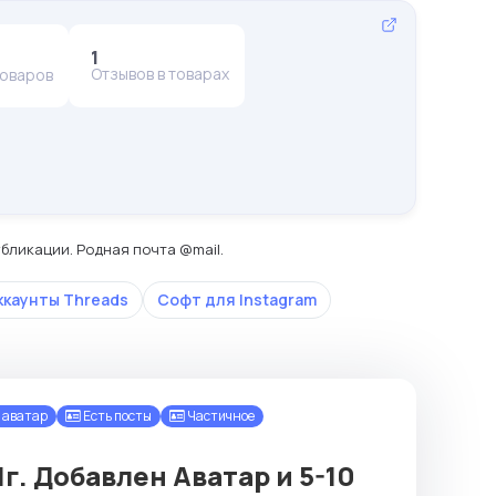
1
Отзывов в товарах
товаров
убликации. Родная почта @mail.
ккаунты Threads
Софт для Instagram
 аватар
Есть посты
Частичное
г. Добавлен Аватар и 5-10