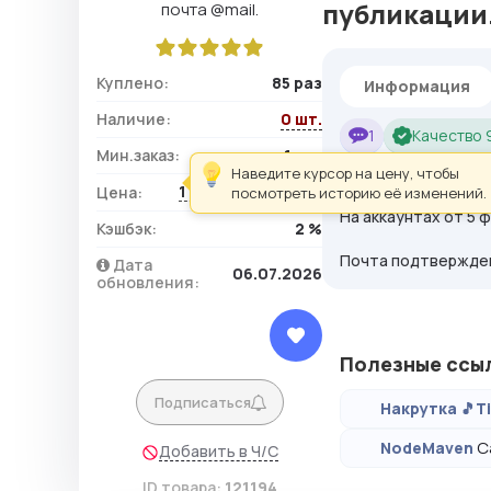
публикации.
Куплено:
85 раз
Информация
Наличие:
0 шт.
1
Качество
Мин.заказ:
1 шт.
Аккаунты
Instagr
Наведите курсор на цену, чтобы
1 239,30 ₽ / шт.
Цена:
посмотреть историю её изменений.
На аккаунтах от 5 
Кэшбэк:
2 %
Почта подтвержден
Дата
06.07.2026
обновления:
Полезные ссы
Подписаться
Накрутка 🎵T
С
NodeMaven
Добавить в Ч/С
ID товара:
121194