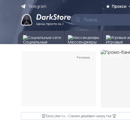
Telegram
Прокси
Социальные сети
Мессенджеры
Игровые а
Реклама
Слайд 2 из 10
🏆EasyLiker.ru - Самая дешёвая накрутка 🏆