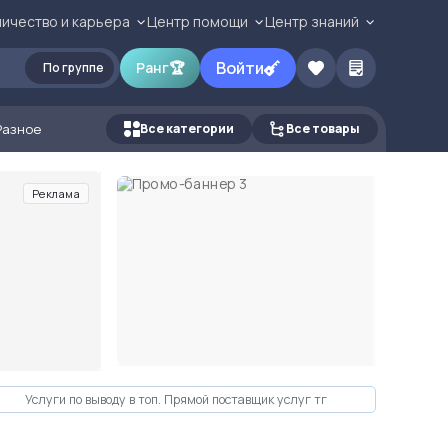
ичество и карьера
Центр помощи
Центр знаний
Войти
Ранг
🏆
По группе
Разное
Все категории
Все товары
Реклама
Услуги по выводу в топ. Прямой поставщик услуг тг