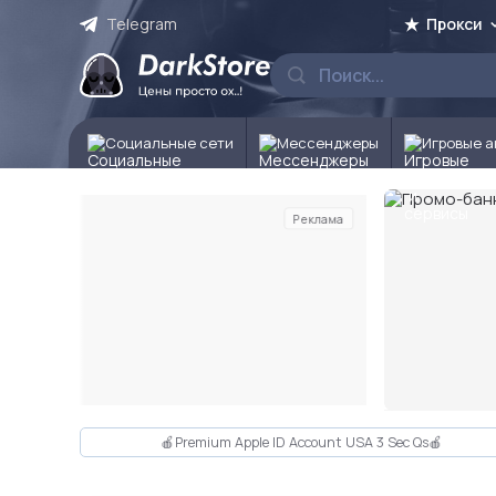
Telegram
Прокси
Социальные сети
Мессенджеры
Игровые а
Реклама
Слайд 2 из 10
🍎Premium Apple ID Account USA 3 Sec Qs🍎