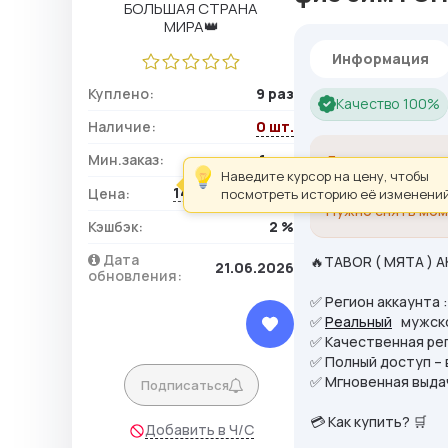
Информация
Куплено:
9 раз
Качество 100%
Наличие:
0 шт.
Мин.заказ:
1 шт.
Для произведени
Наведите курсор на цену, чтобы
Мы подготовили
145,00 ₽ / шт.
Цена:
посмотреть историю её изменений
Нужно снять мом
Кэшбэк:
2 %
Дата
🔥TABOR ( МЯТА ) А
21.06.2026
обновления:
✅ Регион аккаунта 
✅
Реальный
мужской
✅ Качественная ре
✅ Полный доступ –
✅ Мгновенная выдач
Подписаться
💳 Как купить? 🛒
Добавить в Ч/С