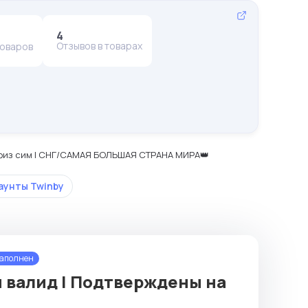
4
Отзывов в товарах
товаров
на физ сим | CНГ/САМАЯ БОЛЬШАЯ СТРАНА МИРА👑
аунты Twinby
заполнен
ты валид | Подтверждены на
