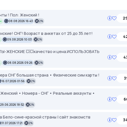
нты ! Пол: Женский !
2
н.
08.08.2026 16:43
2%
кие! СНГ! Возраст в анкетах от 25 до 35 лет!
4
.
09.08.2026 10:03
2%
ТЫ-ЖЕНСКИЕ 💥💥качество и цена.ИСПОЛЬЗОВАТЬ
4
.
08.08.2026 09:26
2%
ера СНГ большая страна • Физические сим карты !
3
16.07.2026 01:56
2%
 Женский • Номера - СНГ • Реальные аккаунты •
6
29.06.2026 18:52
2%
ра Бело-сине-красной страны | сайт знакомств
3
31.07.2026 17:21
2%