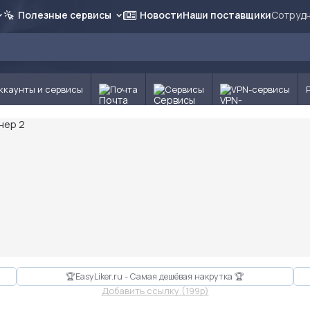
Полезные сервисы
Новости
Наши поставщики
Сотрудн
ккаунты и сервисы
Почта
Сервисы
VPN-сервисы
🏆EasyLiker.ru - Самая дешёвая накрутка 🏆
Добавить ссылку (199p)