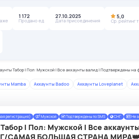
1 172
27.10.2025
5,0
даже
Продано ед.
Дата присоединения
Ср. рейтинг 
каунты Табор | Пол: Мужской | Все аккаунты валид | Подтверждены 
унты Mamba
Аккаунты Badoo
Аккаунты Loveplanet
Акк
ная регистрация)
Мужской
Подтверждены по SMS
СНГ
Не 
 Табор | Пол: Мужской | Все аккаун
CНГ/САМАЯ БОЛЬШАЯ СТРАНА МИРА