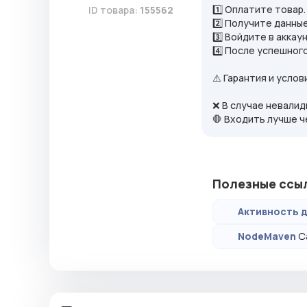
1️⃣ Оплатите товар.
ID товара:
155562
2️⃣ Получите данны
3️⃣ Войдите в аккау
4️⃣ После успешног
⚠️ Гарантия и услов
❌ В случае невалид
🛑 Входить лучше 
Полезные ссы
Активность д
С
NodeMaven