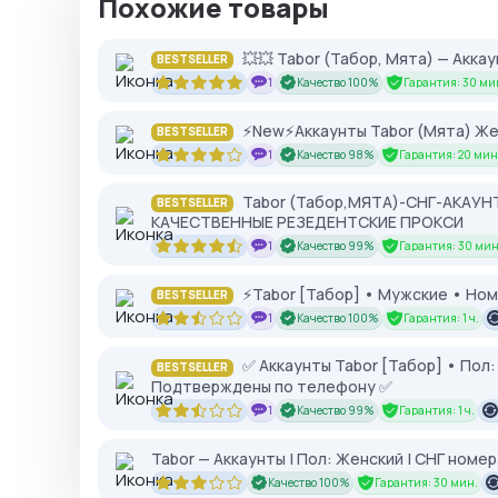
Похожие товары
💥💥 Tabor (Табор, Мята) — Аккау
BESTSELLER
1
Качество 100%
Гарантия: 30 ми
⚡New⚡Аккаунты Tabor (Мята) Женс
BESTSELLER
1
Качество 98%
Гарантия: 20 мин
Tabor (Табор,МЯТА)-СНГ-АКАУН
BESTSELLER
КАЧЕСТВЕННЫЕ РЕЗЕДЕНТСКИЕ ПРОКСИ
1
Качество 99%
Гарантия: 30 мин
⚡Tabor [Табор] • Мужские • Ном
BESTSELLER
1
Качество 100%
Гарантия: 1 ч.
✅ Аккаунты Tabor [Табор] • Пол:
BESTSELLER
Подтверждены по телефону ✅
1
Качество 99%
Гарантия: 1 ч.
Tabor — Аккаунты | Пол: Женский | СНГ номе
Качество 100%
Гарантия: 30 мин.