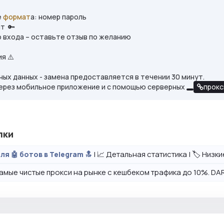
е
формат
а: номер пароль
нт 🔑
о входа – оставьте отзыв по желанию
ия ⚠️
ных данных - замена предоставляется в течении 30 минут.
через мобильное приложение и с помощью серверных
прокс
лки
| 📈 Детальная статистика | 🏷️ Низк
ля 🤖 ботов в Telegram 🔝
амые чистые прокси на рынке с кешбеком трафика до 10%. DAR