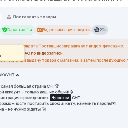
Поставлять товары
Гарантия: 1 ч.
Видеофиксация покупки
2%
я замены/возврата Поставщик запрашивает видео-фиксацию.
×
 небольшое
FAQ по видеозаписи
.
.
ент оплаты и выдачу товара с магазина, а затем последующую 
ККАУНТ 🔥
: самая большая страна СНГ🏆
 аккаунт – только ваш, не общий! 🔒
гистрация с резиденских
прокси
СНГ
 возможность поставить свою анкету, изменить пароль✉️
а – не нужно ждать! 🚀