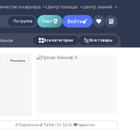
ичество и карьера
Центр помощи
Центр знаний
Войти
Ранг
🏆
По группе
Разное
Все категории
Все товары
Реклама
💃 Подписчики🎵TikTok | От $2/1k |🛡Гарантии