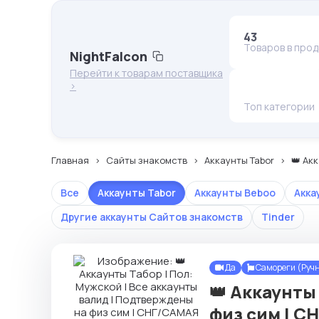
43
Товаров в про
NightFalcon
Перейти к товарам поставщика
>
Топ категории
Главная
Сайты знакомств
Аккаунты Tabor
👑 Ак
Все
Аккаунты Tabor
Аккаунты Beboo
Акка
Другие аккаунты Сайтов знакомств
Tinder
Да
Самореги (Руч
👑 Аккаунты
физ сим | 