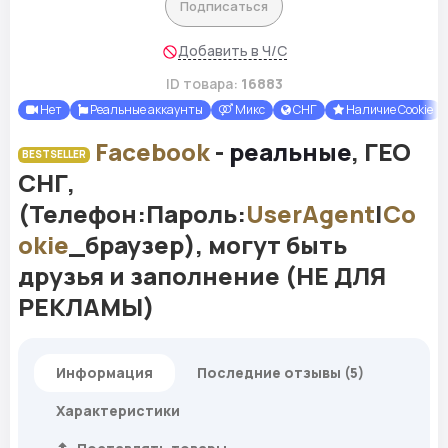
Подписаться
Добавить в Ч/С
ID товара:
16883
Нет
Реальные аккаунты
Микс
СНГ
Наличие Cookie
Facebook
-
реальные
, ГЕО
BESTSELLER
СНГ,
(Телефон:Пароль:
UserAgent
|
Co
okie
_браузер), могут быть
друзья и заполнение (НЕ ДЛЯ
РЕКЛАМЫ)
Информация
Последние отзывы (5)
Характеристики