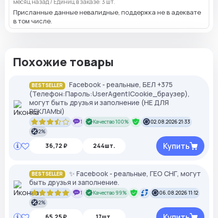
месяц назад
/
Единиц в заказе: 3 шт.
Присланные данные невалидные, поддержка не в адеквате
в том числе.
Похожие товары
Facebook - реальные, БЕЛ +375
BESTSELLER
(Телефон:Пароль:UserAgent|Cookie_браузер),
могут быть друзья и заполнение (НЕ ДЛЯ
РЕКЛАМЫ)
1
Качество 100%
02.08.2026 21:33
2%
Купить
36,72 ₽
244шт.
✨ Facebook - реальные, ГЕО СНГ, могут
BESTSELLER
быть друзья и заполнение.
1
Качество 99%
06.08.2026 11:12
2%
Купить
65,25 ₽
17шт.