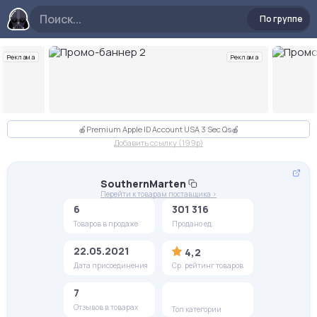
По группе
Реклама
Реклама
Слайд 2 из 10
🍎Premium Apple ID Account USA 3 Sec Qs🍎
Добавить ссылку (199p)
SouthernMarten
Перейти к товарам поставщика >
6
301 316
Товаров в продаже
Продано ед.
22.05.2021
4,2
Дата присоединения
Ср. рейтинг товаров
7
Отзывов в товарах
Топ категории