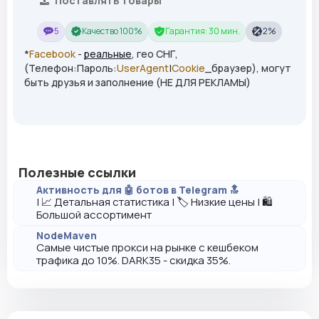
Поставлять товары
5
Качество 100%
Гарантия: 30 мин.
2%
*
Facebook
-
реальные
, гео СНГ,
(Телефон:Пароль:
UserAgent
|
Cookie
_браузер), могут
быть друзья и заполнение (НЕ ДЛЯ РЕКЛАМЫ)
Полезные ссылки
Активность для 🤖 ботов в Telegram 🔝
| 📈 Детальная статистика | 🏷️ Низкие цены | 🛍️
Большой ассортимент
NodeMaven
Самые чистые прокси на рынке с кешбеком
трафика до 10%. DARK35 - скидка 35%.