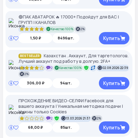
🟢ПАК АВАТАРОК 🔥 17000+ Подойдут для ВАС |
ГРУПП | КАНАЛОВ
Качество 100%
2%
Купить
1,50 ₽
8496шт.
Казахстан . Аккаунт, Для таргетологов.
BESTSELLER
Лучший аккаунт под работу в долгую. 2FA+
2
Качество 100%
02.08.2026 22:39
2%
Купить
306,00 ₽
94шт.
ПРОХОЖДЕНИЕ ВИДЕО-СЕЛФИ Facebook для
вашего аккаунта | Уникальная методика подачи |
Нужны только Cookies
2
13.03.2026 21:37
2%
Купить
68,00 ₽
85шт.