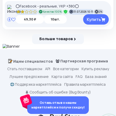
⭕Facebook - реальные, УКР +380⭕
Качество 100%
31.07.2026 10:11
2%
Купить
49,30 ₽
10шт.
Больше товаров
Партнерская программа
Ищем специалистов
Стать поставщиком
API
Все категории
Купить рекламу
Лучшее предложение
Карта сайта
FAQ
База знаний
Поддержка маркетплейса
Правила маркетплейса
🪲 Сообщить об ошибке (Bug Bounty)
Оставь отзыв о нашем
маркетплейсе и получи скидку!