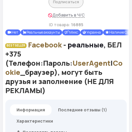
Подписаться
Добавить в Ч/С
ID товара:
16885
Нет
Реальные аккаунты
Микс
Украина
Наличие Cook
Facebook
-
реальные
, БЕЛ
BESTSELLER
+375
(Телефон:Пароль:
UserAgent
|
Co
okie
_браузер), могут быть
друзья и заполнение (НЕ ДЛЯ
РЕКЛАМЫ)
Информация
Последние отзывы (1)
Характеристики