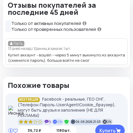
Отзывы покупателей за
последние 45 дней
Только от активных покупателей
Только от проверенных пользователей
👤 Гость
13 дней назад
/
Единиц в заказе: 1 шт.
Купил аккаунт - вошёл - через 5 минут выкинуло из аккаунта
(сменился пароль), больше войти не смог
Похожие товары
Facebook - реальные, ГЕО СНГ,
BESTSELLER
(Телефон:Пароль:UserAgent|Cookie_браузер),
могут быть друзья и заполнение (НЕ ДЛЯ
РЕКЛАМЫ)
5
0%
06.08.2026 21:03
2%
Купить
36,72 ₽
1180шт.