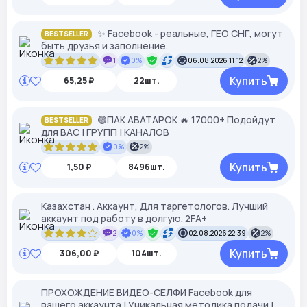
✨ Facebook - реальные, ГЕО СНГ, могут
BESTSELLER
быть друзья и заполнение.
1
0%
06.08.2026 11:12
2%
Купить
65,25 ₽
22шт.
🟢ПАК АВАТАРОК 🔥 17000+ Подойдут
BESTSELLER
для ВАС | ГРУПП | КАНАЛОВ
0%
2%
Купить
1,50 ₽
8496шт.
Казахстан . Аккаунт, Для таргетологов. Лучший
аккаунт под работу в долгую. 2FA+
2
0%
02.08.2026 22:39
2%
Купить
306,00 ₽
104шт.
ПРОХОЖДЕНИЕ ВИДЕО-СЕЛФИ Facebook для
вашего аккаунта | Уникальная методика подачи |