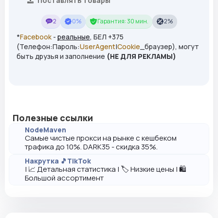
Поставлять товары
2
0%
Гарантия: 30 мин.
2%
*
Facebook
-
реальные
, БЕЛ +375
(Телефон:Пароль:
UserAgent
|
Cookie
_браузер), могут
быть друзья и заполнение
(НЕ ДЛЯ РЕКЛАМЫ)
Полезные ссылки
NodeMaven
Самые чистые прокси на рынке с кешбеком
трафика до 10%. DARK35 - скидка 35%.
Накрутка 🎵TikTok
| 📈 Детальная статистика | 🏷️ Низкие цены | 🛍️
Большой ассортимент