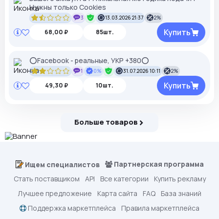
Нужны только Cookies
3
13.03.2026 21:37
2%
Купить
68,00 ₽
85шт.
⭕Facebook - реальные, УКР +380⭕
1
0%
31.07.2026 10:11
2%
Купить
49,30 ₽
10шт.
Больше товаров
Партнерская программа
Ищем специалистов
Стать поставщиком
API
Все категории
Купить рекламу
Лучшее предложение
Карта сайта
FAQ
База знаний
Поддержка маркетплейса
Правила маркетплейса