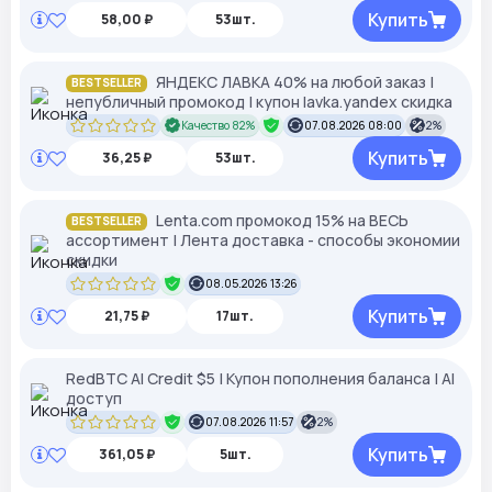
Купить
58,00 ₽
53шт.
ЯНДЕКС ЛАВКА 40% на любой заказ |
BESTSELLER
непубличный промокод | купон lavka.yandex cкидка
Качество 82%
07.08.2026 08:00
2%
Купить
36,25 ₽
53шт.
Lenta.com промокод 15% на ВЕСЬ
BESTSELLER
ассортимент | Лента доставка - способы экономии
скидки
08.05.2026 13:26
Купить
21,75 ₽
17шт.
RedBTC AI Credit $5 | Купон пополнения баланса | AI
доступ
07.08.2026 11:57
2%
Купить
361,05 ₽
5шт.