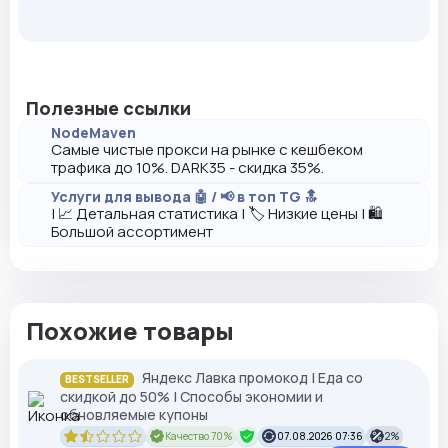
Полезные ссылки
NodeMaven
Самые чистые прокси на рынке с кешбеком
трафика до 10%. DARK35 - скидка 35%.
Услуги для вывода 🤖 / 📢 в топ TG 🔝
| 📈 Детальная статистика | 🏷️ Низкие цены | 🛍️
Большой ассортимент
Похожие товары
Яндекс Лавка промокод | Еда со
BESTSELLER
скидкой до 50% | Способы экономии и
обновляемые купоны
Качество 70%
07.08.2026 07:36
2%