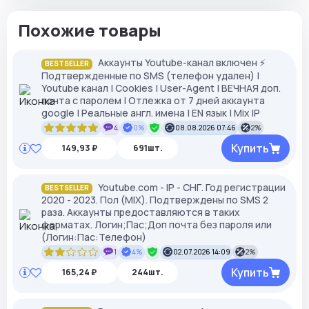
Похожие товары
Аккаунты Youtube-канал включен ⚡️
BESTSELLER
Подтвержденные по SMS (телефон удален) |
Youtube канал | Cookies | User-Agent | ВЕЧНАЯ доп.
почта с паролем | Отлежка от 7 дней аккаунта
google | Реальные англ. имена | EN язык | Mix IP
4
0%
08.08.2026 07:46
2%
Купить
149,93 ₽
691шт.
Youtube.com - IP - СНГ. Год регистрации
BESTSELLER
2020 - 2023. Пол (MIX). Подтверждены по SMS 2
раза. Аккаунты предоставляются в таких
форматах. Логин;Пас;Доп почта без пароля или
(Логин:Пас:Телефон)
1
4%
02.07.2026 14:09
2%
Купить
165,24 ₽
244шт.