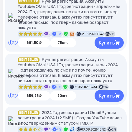
Ручная регистрация. Аккаунты
BESTSELLER
Youtube/GMail USA | Год регистрации - апрель-май
2024. Подтверждались по смс и по почте, номер
телефона отвязан. В аккаунтах присутствует
первое письмо, подтверждающее возвраст
аккаунта
2
0%
12.05.2026 11:42
2%
Купить
681,50 ₽
75шт.
Ручная регистрация. Аккаунты
BESTSELLER
Youtube/GMail USA | Год регистрации - июнь 2024.
Подтверждались по смс и по почте, номер
телефона отвязан. В аккаунтах присутствует
письмо, подтверждающее возвраст аккаунта
1
0%
12.05.2026 14:51
2%
Купить
659,75 ₽
70шт.
2024 Год регистрации | Gmail Ручная
BESTSELLER
регистрация 2024 | (2 SMS) | Создан YouTube канал
с подтвержденным статусом | MIX IP
4
4%
03.08.2026 15:52
2%