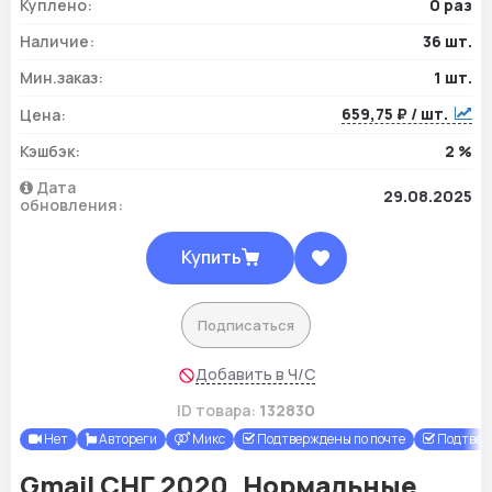
Куплено:
0 раз
Наличие:
36 шт.
Мин.заказ:
1 шт.
659,75 ₽ / шт.
Цена:
Кэшбэк:
2 %
Дата
29.08.2025
обновления:
Купить
Подписаться
Добавить в Ч/С
ID товара:
132830
Нет
Автореги
Микс
Подтверждены по почте
Подтвер
Gmail СНГ 2020. Нормальные