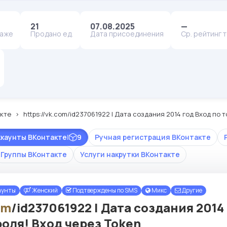
21
07.08.2025
—
даже
Продано ед.
Дата присоединения
Ср. рейтинг 
кте
https://vk.com/id237061922 | Дата создания 2014 год Вход по 
ккаунты ВКонтакте
|
9
Ручная регистрация ВКонтакте
Группы ВКонтакте
Услуги накрутки ВКонтакте
аунты
Женский
Подтверждены по SMS
Микс
Другие
om
/id237061922 | Дата создания 2014
роля! Вход через Token