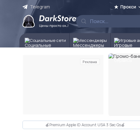
Telegram
Прокси
Социальные сети
Мессенджеры
Игровые а
Реклама
Слайд 2 из 10
🍎Premium Apple ID Account USA 3 Sec Qs🍎