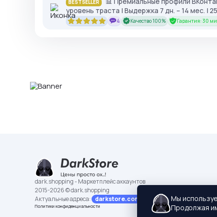
📊 Премиальные профили ВКонтак
BESTSELLER
уровень траста | Выдержка 7 дн. – 14 мес. |
4
Качество 100%
Гарантия: 30 ми
dark.shopping - Маркетплейс аккаунтов
2015-2026 © dark.shopping
Мы использу
Актуальные адреса:
darkstore.contact
Продолжая им
Политики конфиденциальности