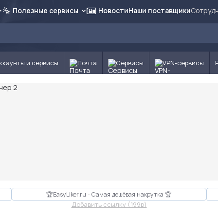
Полезные сервисы
Новости
Наши поставщики
Сотрудн
ккаунты и сервисы
Почта
Сервисы
VPN-сервисы
🏆EasyLiker.ru - Самая дешёвая накрутка 🏆
Добавить ссылку (199p)