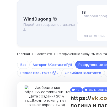
18
Товаров в про
WindDugong
Перейти к товарам поставщика
>
Топ категории
Главная
ВКонтакте
Раскрученные аккаунты ВКонта
Все
Авторег ВКонтакте
|
1
Раскрученные а
Разное ВКонтакте
|
2
Спамблок ВКонтакте
Нет
Реальные акк
https://
vk.c
логина и па