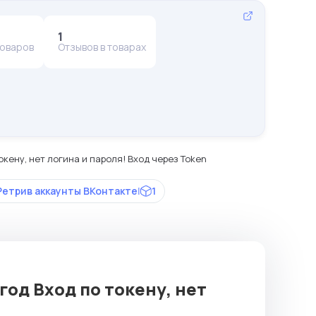
1
товаров
Отзывов в товарах
токену, нет логина и пароля! Вход через Token
Ретрив аккаунты ВКонтакте
|
1
 год Вход по токену, нет