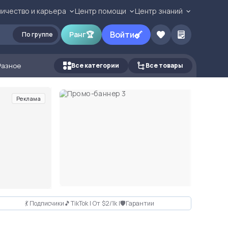
ичество и карьера
Центр помощи
Центр знаний
Войти
Ранг
🏆
По группе
Разное
Все категории
Все товары
Реклама
💃 Подписчики🎵TikTok | От $2/1k |🛡Гарантии