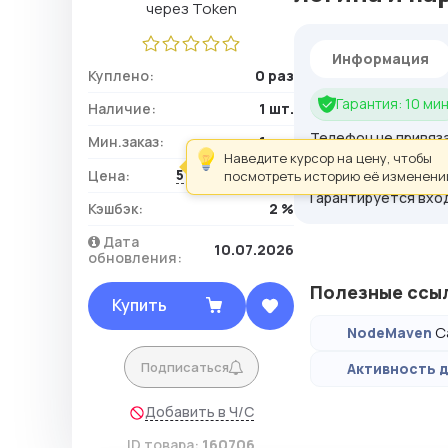
Информация
Куплено:
0 раз
Гарантия: 10 мин
Наличие:
1 шт.
Телефон не привяз
Мин.заказ:
1 шт.
Старый отлежавший
Наведите курсор на цену, чтобы
516,38 ₽ / шт.
Цена:
посмотреть историю её изменени
Подойдёт для всег
Гарантируется вход
Кэшбэк:
2 %
Дата
10.07.2026
обновления:
Полезные ссы
Купить
С
NodeMaven
Подписаться
Активность д
Добавить в Ч/С
ID товара:
160706