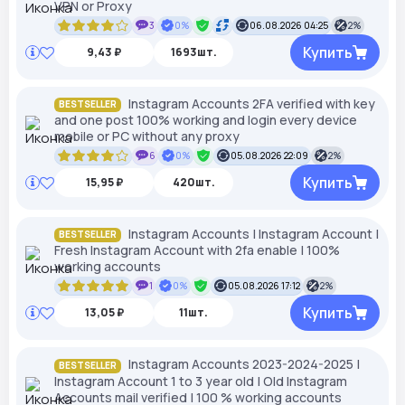
VPN or Proxy
3
0%
06.08.2026 04:25
2%
Купить
9,43 ₽
1693шт.
Instagram Accounts 2FA verified with key
BESTSELLER
and one post 100% working and login every device
mobile or PC without any proxy
6
0%
05.08.2026 22:09
2%
Купить
15,95 ₽
420шт.
Instagram Accounts | Instagram Account |
BESTSELLER
Fresh Instagram Account with 2fa enable | 100%
working accounts
1
0%
05.08.2026 17:12
2%
Купить
13,05 ₽
11шт.
Instagram Accounts 2023-2024-2025 |
BESTSELLER
Instagram Account 1 to 3 year old | Old Instagram
Accounts mail verified | 100 % working accounts