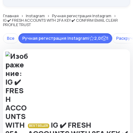
Главная
Instagram
Ручная регистрация Instagram
IG ✔️ FRESH ACCOUNTS WITH 2FA KEY ✔️ CONFIRM EMAIL CLEAR
PROFILE TRUST
Все
Ручная регистрация Instagram
|
2,0
|
1
Раскруч
IG ✔️ FRESH
BESTSELLER