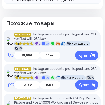
Похожие товары
Instagram accounts profile,post,and 2FA
BESTSELLER
verified with 2FA key
9
0%
07.08.2026 07:27
2%
Купить
10,88 ₽
38шт.
Instagram accounts profile,post,and 2FA
BESTSELLER
verified with 2FA key
9
0%
07.08.2026 07:05
2%
Купить
10,15 ₽
10шт.
Instagram Accounts with 2FA Key, Profile
BESTSELLER
Picture and Post. 100% Working on all Devices without