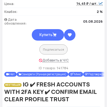
14,45 ₽ / шт.
Цена:
Кэшбэк:
2 %
Дата
05.08.2026
обновления:
Купить
Подписаться
Добавить в Ч/С
ID товара:
141784
Нет
Самореги (Ручная регистрация)
Микс
Подтверждены
IG ✔️ FRESH ACCOUNTS
BESTSELLER
WITH 2FA KEY ✔️ CONFIRM EMAIL
CLEAR PROFILE TRUST