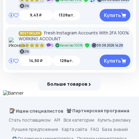
2%
Купить
9,43 ₽
1328шт.
Fresh Instagram Accounts With 2FA 100%
BESTSELLER
WORKING ACCOUNT
5
Качество 100%
09.08.2026 14:29
2%
Купить
14,50 ₽
128шт.
Больше товаров
Партнерская программа
Ищем специалистов
Стать поставщиком
API
Все категории
Купить рекламу
Лучшее предложение
Карта сайта
FAQ
База знаний
Поддержка маркетплейса
Правила маркетплейса