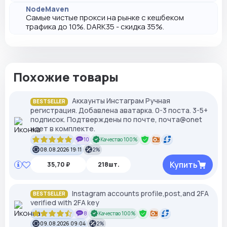
NodeMaven
Самые чистые прокси на рынке с кешбеком
трафика до 10%. DARK35 - скидка 35%.
Похожие товары
Аккаунты Инстаграм Ручная
BESTSELLER
регистрация. Добавлена аватарка. 0-3 поста. 3-5+
подписок. Подтверждены по почте, почта@onet
идет в комплекте.
10
Качество 100%
08.08.2026 19:11
2%
Купить
35,70 ₽
218шт.
Instagram accounts profile,post,and 2FA
BESTSELLER
verified with 2FA key
8
Качество 100%
09.08.2026 09:04
2%