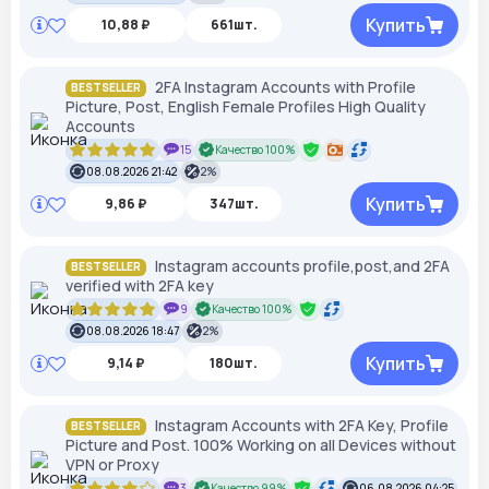
Купить
10,88 ₽
661шт.
2FA Instagram Accounts with Profile
BESTSELLER
Picture, Post, English Female Profiles High Quality
Accounts
15
Качество 100%
08.08.2026 21:42
2%
Купить
9,86 ₽
347шт.
Instagram accounts profile,post,and 2FA
BESTSELLER
verified with 2FA key
9
Качество 100%
08.08.2026 18:47
2%
Купить
9,14 ₽
180шт.
Instagram Accounts with 2FA Key, Profile
BESTSELLER
Picture and Post. 100% Working on all Devices without
VPN or Proxy
3
Качество 99%
06.08.2026 04:25