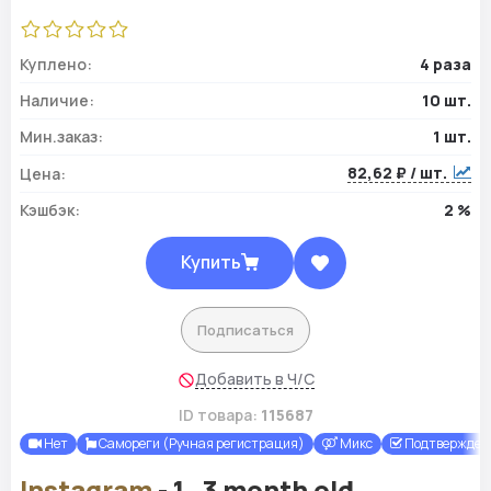
Куплено:
4 раза
Наличие:
10 шт.
Мин.заказ:
1 шт.
82,62 ₽ / шт.
Цена:
Кэшбэк:
2 %
Купить
Подписаться
Добавить в Ч/С
ID товара:
115687
Нет
Самореги (Ручная регистрация)
Микс
Подтверждены
Instagram
- 1_3 month old