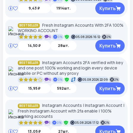
Купить
9,43 ₽
1914шт.
Fresh Instagram Accounts With 2FA 100%
BESTSELLER
WORKING ACCOUNT
6
0%
05.08.2026 16:12
2%
Купить
14,50 ₽
28шт.
Instagram Accounts 2FA verified with key
BESTSELLER
and one post 100% working and login every device
mobile or PC without any proxy
6
0%
05.08.2026 22:09
2%
Купить
15,95 ₽
592шт.
Instagram Accounts | Instagram Account |
BESTSELLER
Fresh Instagram Account with 2fa enable | 100%
working accounts
1
0%
05.08.2026 17:12
2%
Купить
13,05 ₽
27шт.