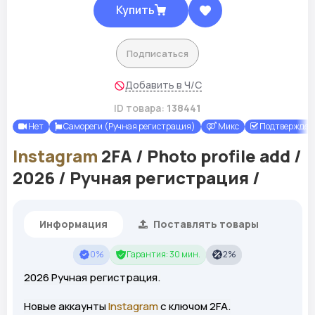
Купить
Подписаться
Добавить в Ч/С
ID товара:
138441
Нет
Самореги (Ручная регистрация)
Микс
Подтвержден
Instagram
2FA / Photo profile add /
2026 / Ручная регистрация /
Информация
Поставлять товары
0%
Гарантия: 30 мин.
2%
2026 Ручная регистрация.
Новые аккаунты
Instagram
с ключом 2FA.