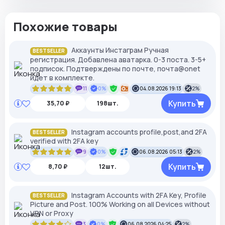
Похожие товары
Аккаунты Инстаграм Ручная
BESTSELLER
регистрация. Добавлена аватарка. 0-3 поста. 3-5+
подписок. Подтверждены по почте, почта@onet
идет в комплекте.
11
0%
04.08.2026 19:13
2%
Купить
35,70 ₽
198шт.
Instagram accounts profile,post,and 2FA
BESTSELLER
verified with 2FA key
9
0%
06.08.2026 05:13
2%
Купить
8,70 ₽
12шт.
Instagram Accounts with 2FA Key, Profile
BESTSELLER
Picture and Post. 100% Working on all Devices without
VPN or Proxy
3
0%
06.08.2026 04:25
2%