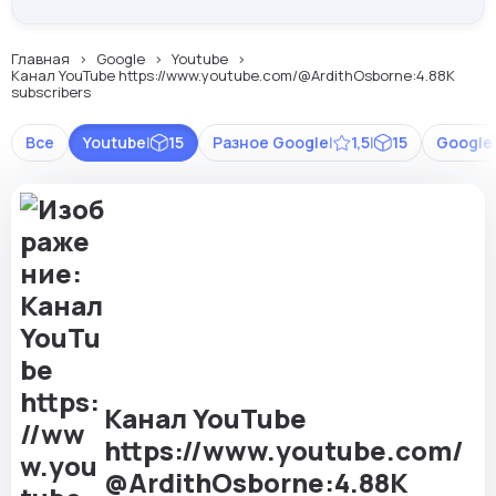
Главная
Google
Youtube
Канал YouTube https://www.youtube.com/@ArdithOsborne:4.88K
subscribers
Все
Youtube
|
15
Разное Google
|
1,5
|
15
Google
Канал YouTube
https://www.youtube.com/
@ArdithOsborne:4.88K