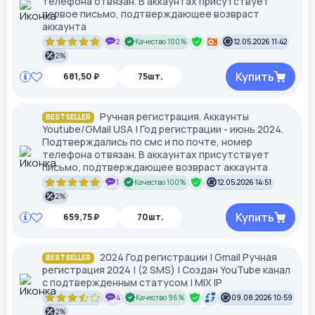
телефона отвязан. В аккаунтах присутствует
первое письмо, подтверждающее возвраст
аккаунта
2
Качество 100%
12.05.2026 11:42
2%
Купить
681,50 ₽
75шт.
Ручная регистрация. Аккаунты
BESTSELLER
Youtube/GMail USA | Год регистрации - июнь 2024.
Подтверждались по смс и по почте, номер
телефона отвязан. В аккаунтах присутствует
письмо, подтверждающее возвраст аккаунта
1
Качество 100%
12.05.2026 14:51
2%
Купить
659,75 ₽
70шт.
2024 Год регистрации | Gmail Ручная
BESTSELLER
регистрация 2024 | (2 SMS) | Создан YouTube канал
с подтвержденным статусом | MIX IP
4
Качество 96%
09.08.2026 10:59
2%