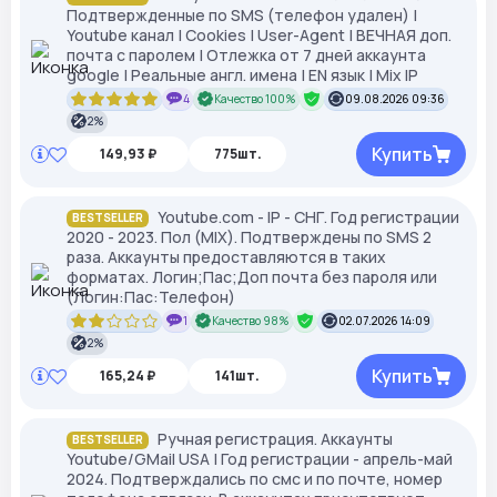
Подтвержденные по SMS (телефон удален) |
Youtube канал | Cookies | User-Agent | ВЕЧНАЯ доп.
почта с паролем | Отлежка от 7 дней аккаунта
google | Реальные англ. имена | EN язык | Mix IP
4
Качество 100%
09.08.2026 09:36
2%
Купить
149,93 ₽
775шт.
Youtube.com - IP - СНГ. Год регистрации
BESTSELLER
2020 - 2023. Пол (MIX). Подтверждены по SMS 2
раза. Аккаунты предоставляются в таких
форматах. Логин;Пас;Доп почта без пароля или
(Логин:Пас:Телефон)
1
Качество 98%
02.07.2026 14:09
2%
Купить
165,24 ₽
141шт.
Ручная регистрация. Аккаунты
BESTSELLER
Youtube/GMail USA | Год регистрации - апрель-май
2024. Подтверждались по смс и по почте, номер