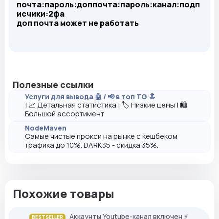
почта:пароль:доппочта:пароль:канал:подп
исчики:2фа
доп почта может не работать
Полезные ссылки
Услуги для вывода 🤖 / 📢 в топ TG 🔝
| 📈 Детальная статистика | 🏷️ Низкие цены | 🛍️
Большой ассортимент
NodeMaven
Самые чистые прокси на рынке с кешбеком
трафика до 10%. DARK35 - скидка 35%.
Похожие товары
Аккаунты Youtube-канал включен ⚡️
BESTSELLER