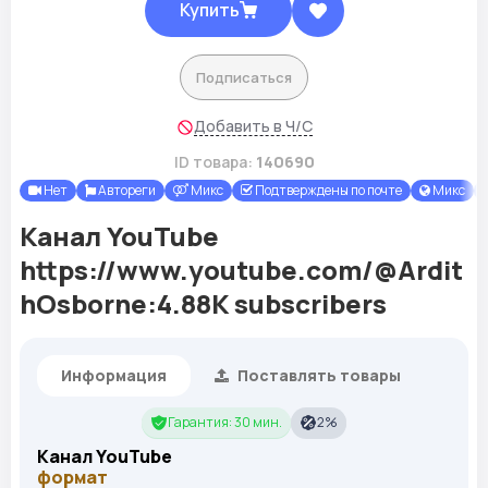
Купить
Подписаться
Добавить в Ч/С
ID товара:
140690
Нет
Автореги
Микс
Подтверждены по почте
Микс
Канал YouTube
https://www.youtube.com/@Ardit
hOsborne:4.88K subscribers
Информация
Поставлять товары
Гарантия: 30 мин.
2%
Канал YouTube
формат