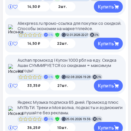
Купить
14,50 ₽
2шт.
Aliexpress.ru промо-ссылка для покупки со скидкой.
Способы экономии на маркетплейсе.
0%
12.01.2026 22:27
2%
Купить
14,50 ₽
22шт.
Auchan промокод | Купон 1000 рбл на еду. Скидка
Ашан СУММИРУЕТСЯ со скидками = максимум
выгоды!
0%
02.08.2026 19:28
2%
Купить
33,35 ₽
27шт.
Яндекс Музыка подписка 65 дней. Промокод плюс
МУЛЬТИ. Треки и Моя волна, подкасты и аудиокниги
— слушайте без рекламы.
0%
25.06.2026 19:36
2%
Купить
36,25 ₽
10шт.