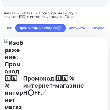
Главная
РАЗНОЕ
Промокоды на скидку
Промокод 1️⃣5️⃣ % интернет-магазине H⭕FF✅
Все
Промокоды на скидку
|
1
Аккаунты
Разное
Промокод 1️⃣5️⃣ %
интернет-магазине
H⭕FF✅