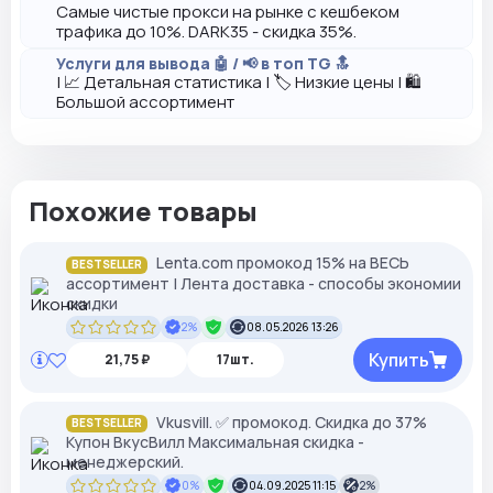
Самые чистые прокси на рынке с кешбеком
трафика до 10%. DARK35 - скидка 35%.
Услуги для вывода 🤖 / 📢 в топ TG 🔝
| 📈 Детальная статистика | 🏷️ Низкие цены | 🛍️
Большой ассортимент
Похожие товары
Lenta.com промокод 15% на ВЕСЬ
BESTSELLER
ассортимент | Лента доставка - способы экономии
скидки
2%
08.05.2026 13:26
Купить
21,75 ₽
17шт.
Vkusvill. ✅ промокод. Скидка до 37%
BESTSELLER
Купон ВкусВилл Максимальная скидка -
менеджерский.
0%
04.09.2025 11:15
2%