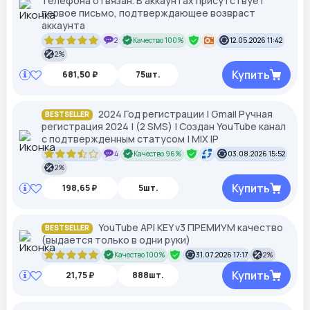
телефона отвязан. В аккаунтах присутствует
первое письмо, подтверждающее возвраст
аккаунта
2
Качество 100%
12.05.2026 11:42
2%
Купить
681,50 ₽
75шт.
2024 Год регистрации | Gmail Ручная
BESTSELLER
регистрация 2024 | (2 SMS) | Создан YouTube канал
с подтвержденным статусом | MIX IP
4
Качество 96%
03.08.2026 15:52
2%
Купить
198,65 ₽
5шт.
YouTube API KEY v3 ПРЕМИУМ качество
BESTSELLER
(выдается только в одни руки)
Качество 100%
31.07.2026 17:17
2%
Купить
21,75 ₽
888шт.