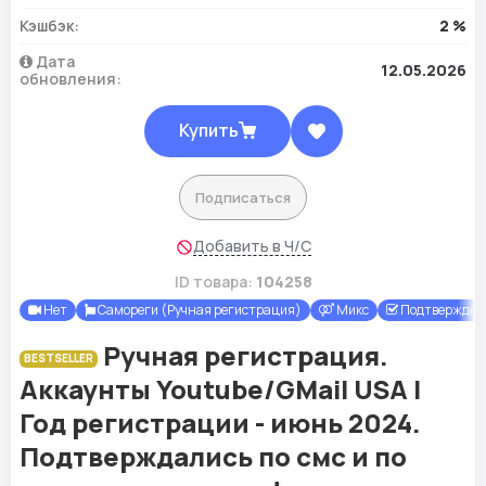
Кэшбэк:
2 %
Дата
12.05.2026
обновления:
Купить
Подписаться
Добавить в Ч/С
ID товара:
104258
Нет
Самореги (Ручная регистрация)
Микс
Подтверждены
Ручная регистрация.
BESTSELLER
Аккаунты Youtube/GMail USA |
Год регистрации - июнь 2024.
Подтверждались по смс и по