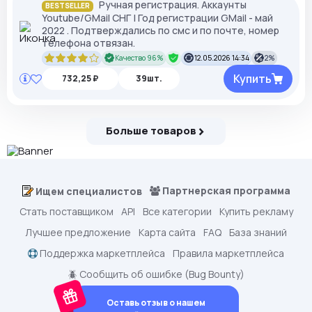
Ручная регистрация. Аккаунты
BESTSELLER
Youtube/GMail СНГ | Год регистрации GMail - май
2022 . Подтверждались по смс и по почте, номер
телефона отвязан.
Качество 96%
12.05.2026 14:34
2%
Купить
732,25 ₽
39шт.
Больше товаров
Партнерская программа
Ищем специалистов
Стать поставщиком
API
Все категории
Купить рекламу
Лучшее предложение
Карта сайта
FAQ
База знаний
Поддержка маркетплейса
Правила маркетплейса
🪲 Сообщить об ошибке (Bug Bounty)
Оставь отзыв о нашем