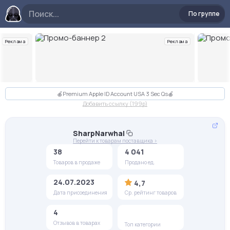
По группе
Реклама
Реклама
Слайд 2 из 10
🍎Premium Apple ID Account USA 3 Sec Qs🍎
Добавить ссылку (199p)
SharpNarwhal
Перейти к товарам поставщика >
38
4 041
Товаров в продаже
Продано ед.
24.07.2023
4,7
Дата присоединения
Ср. рейтинг товаров
4
Отзывов в товарах
Топ категории