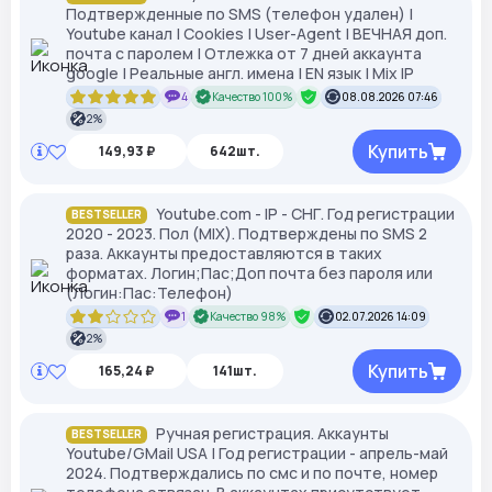
Подтвержденные по SMS (телефон удален) |
Youtube канал | Cookies | User-Agent | ВЕЧНАЯ доп.
почта с паролем | Отлежка от 7 дней аккаунта
google | Реальные англ. имена | EN язык | Mix IP
4
Качество 100%
08.08.2026 07:46
2%
Купить
149,93 ₽
642шт.
Youtube.com - IP - СНГ. Год регистрации
BESTSELLER
2020 - 2023. Пол (MIX). Подтверждены по SMS 2
раза. Аккаунты предоставляются в таких
форматах. Логин;Пас;Доп почта без пароля или
(Логин:Пас:Телефон)
1
Качество 98%
02.07.2026 14:09
2%
Купить
165,24 ₽
141шт.
Ручная регистрация. Аккаунты
BESTSELLER
Youtube/GMail USA | Год регистрации - апрель-май
2024. Подтверждались по смс и по почте, номер