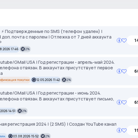
 ⚡️ Подтвержденные по SMS (телефон удален) |
АЯ доп. почта с паролем | Отлежка от 7 дней аккаунта
1
P
8.2026 17:46
2%
utube/GMail USA | Год регистрации - апрель-май 2024.
телефона отвязан. В аккаунтах присутствует первое
6
та
офиксация покупки
12.05.2026 11:42
2%
utube/GMail USA | Год регистрации - июнь 2024.
елефона отвязан. В аккаунтах присутствует письмо,
6
.2026 14:51
2%
ная регистрация 2024 | (2 SMS) | Создан YouTube канал
1
 мин.
03.08.2026 15:52
2%