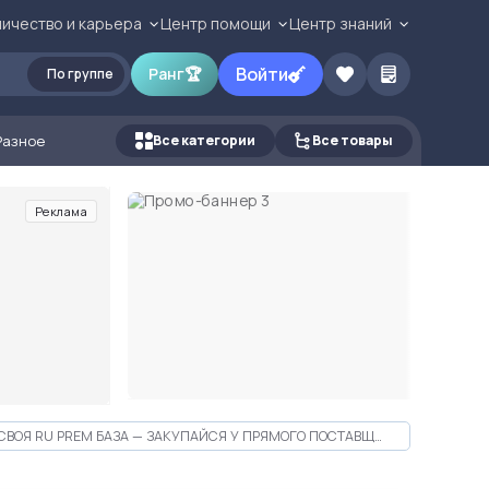
ичество и карьера
Центр помощи
Центр знаний
Войти
Ранг
🏆
По группе
Разное
Все категории
Все товары
Реклама
СВОЯ RU PREM БАЗА — ЗАКУПАЙСЯ У ПРЯМОГО ПОСТАВЩИКА