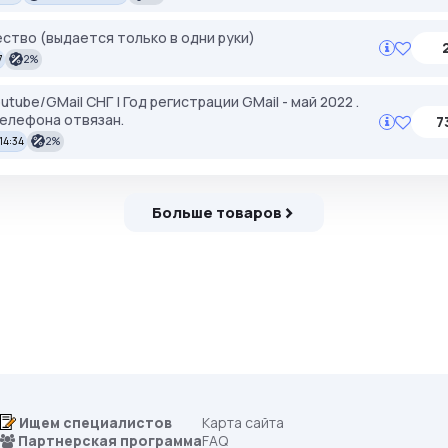
ство (выдается только в одни руки)
7
2%
tube/GMail СНГ | Год регистрации GMail - май 2022 .
телефона отвязан.
7
14:34
2%
Больше товаров
Ищем специалистов
Карта сайта
Партнерская программа
FAQ