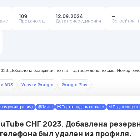
109
12.09.2024
—
даже
Продано ед.
Дата присоединения
Ср. рейтинг 
023. Добавлена резервная почта. Подтверждены по смс . Номер тел
le ADS
Услуги Google
Google Play
чная регистрация)
Микс
Подтверждены по почте
Подтверждены 
ouTube СНГ 2023. Добавлена резерв
 телефона был удален из профиля.