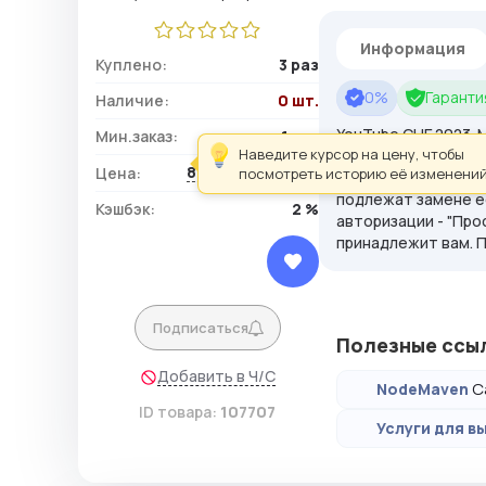
Информация
Куплено:
3 раз
0%
Гарантия
Наличие:
0 шт.
YouTube СНГ 2023. 
Мин.заказ:
1 шт.
Наведите курсор на цену, чтобы
ютуб:логин:пароль
822,07 ₽ / шт.
Цена:
посмотреть историю её изменений
телефона был удале
подлежат замене ес
Кэшбэк:
2 %
авторизации - "Про
принадлежит вам. 
Подписаться
Полезные ссы
Добавить в Ч/С
С
NodeMaven
ID товара:
107707
Услуги для вы