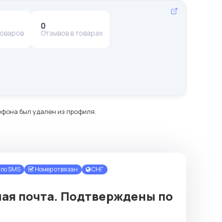
0
товаров
Отзывов в товарах
ефона был удален из профиля.
по SMS
Номер отвязан
СНГ
ная почта. Подтверждены по