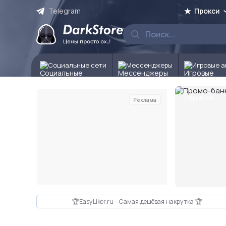
Telegram
Прокси
Социальные сети
Мессенджеры
Игровые а
Реклама
Слайд 2 из 10
🏆EasyLiker.ru - Самая дешёвая накрутка 🏆