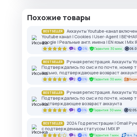
Похожие товары
Аккаунты Youtube-канал включен
BESTSELLER
Youtube канал | Cookies | User-Agent | ВЕЧН
google | Реальные англ. имена | EN язык | Mix I
4
0%
Гарантия: 30 мин.
06.0
Ручная регистрация. Аккаунты Yo
BESTSELLER
Подтверждались по смс и по почте, номер 
письмо, подтверждающее возвраст аккаун
2
0%
Гарантия: 30 мин.
Виде
Ручная регистрация. Аккаунты Yo
BESTSELLER
Подтверждались по смс и по почте, номер т
подтверждающее возвраст аккаунта
1
0%
Гарантия: 30 мин.
12.05
2024 Год регистрации | Gmail Руч
BESTSELLER
с подтвержденным статусом | MIX IP
4
4%
Гарантия: 1 мин.
14 ч. 7