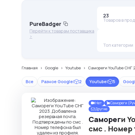
23
Товаров в про
PureBadger
Перейти к товарам поставщика
>
Топ категории
Главная
Google
Youtube
Самореги YouTube СНГ 2
Все
Разное Google
|
2
Youtube
|
5
Goog
Нет
Самореги (Ру
Другие
Саморег
и Y
смс . Номер