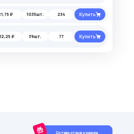
Купить
21,75 ₽
1035шт.
234
Купить
32,25 ₽
39шт.
77
Оставь отзыв о нашем