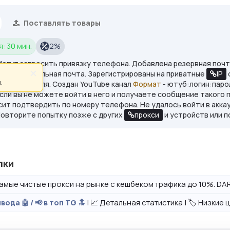
Поставлять товары
: 30 мин.
2%
Могут запросить привязку телефона. Добавлена резервная почт
×
:дополнительная почта. Зарегистрированы на приватные
IP
.
н из профиля. Создан YouTube канал
Формат
- ютуб:логин:паро
ли вы не можете войти в него и получаете сообщение такого 
сит подтвердить по номеру телефона. Не удалось войти в аккау
Повторите попытку позже с других
прокси
и устройств или п
лки
амые чистые прокси на рынке с кешбеком трафика до 10%. DAR
| 📈 Детальная статистика | 🏷️ Низкие
вода 🤖 / 📢 в топ TG 🔝