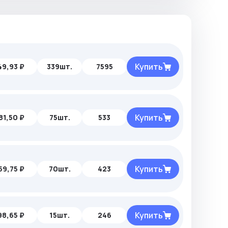
Купить
49,93 ₽
339шт.
7595
Купить
81,50 ₽
75шт.
533
Купить
59,75 ₽
70шт.
423
Купить
98,65 ₽
15шт.
246