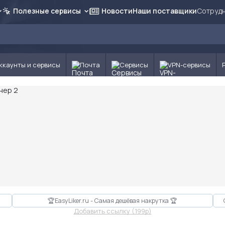
Полезные сервисы
Новости
Наши поставщики
Сотрудн
ккаунты и сервисы
Почта
Сервисы
VPN-сервисы
🏆EasyLiker.ru - Самая дешёвая накрутка 🏆
Добавить ссылку (199p)