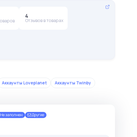
4
Отзывов в товарах
товаров
Аккаунты Loveplanet
Аккаунты Twinby
Не заполнен
Другие