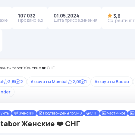
107 032
01.05.2024
3,6
даже
Продано ед.
Дата присоединения
Ср. рейтинг 
каунты tabor Женские ❤️ СНГ
o
|
3,8
|
2
Аккаунты Mamba
|
2,0
|
1
Аккаунты Badoo
inder
аунты
Женский
Подтверждены по SMS
СНГ
Частичное
 tabor Женские ❤️ СНГ