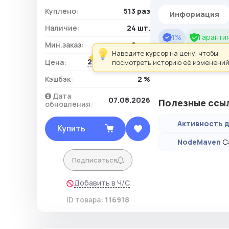
Куплено:
513 раз
Информация
Наличие:
24 шт.
1%
Гарантия
Мин.заказ:
2 шт.
Наведите курсор на цену, чтобы
Аккаунты ❤️ tabor 
240,70 ₽ / шт.
Цена:
посмотреть историю её изменений
Кэшбэк:
2 %
Дата
07.08.2026
Полезные ссы
обновления:
Активность д
Купить
С
NodeMaven
Подписаться
Добавить в Ч/С
ID товара:
116918