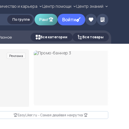
ичество и карьера
Центр помощи
Центр знаний
Войти
Ранг
🏆
По группе
Разное
Все категории
Все товары
Реклама
🏆EasyLiker.ru - Самая дешёвая накрутка 🏆