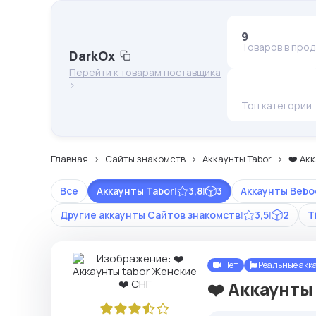
9
Товаров в про
DarkOx
Перейти к товарам поставщика
>
Топ категории
Главная
Сайты знакомств
Аккаунты Tabor
❤️ Ак
Все
Аккаунты Tabor
|
3,8
|
3
Аккаунты Bebo
Другие аккаунты Сайтов знакомств
|
3,5
|
2
T
Нет
Реальные акк
❤️ Аккаунты