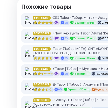
Похожие товары
💥💥 Tabor (Табор, Мята) — Аккау
BESTSELLER
1
0%
Гарантия: 30 мин.
07.08
⚡New⚡Аккаунты Tabor (Мята) Женс
BESTSELLER
1
0%
Гарантия: 20 мин.
07.08
Tabor (Табор,МЯТА)-СНГ-АКАУН
BESTSELLER
КАЧЕСТВЕННЫЕ РЕЗЕДЕНТСКИЕ ПРОКСИ
1
0%
Гарантия: 30 мин.
04.0
⚡Tabor [Табор] • Мужские • Ном
BESTSELLER
1
0%
Гарантия: 1 ч.
16.07.2026
🎁 Tabor ( Табор )! Аккаунты | Пол
BESTSELLER
0%
Гарантия: 30 мин.
Видеофикс
✅ Аккаунты Tabor [Табор] • Пол:
BESTSELLER
Подтверждены по телефону ✅