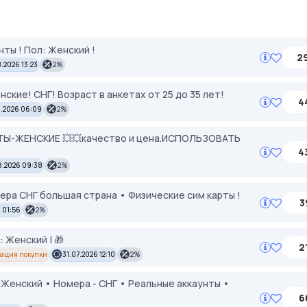
нты ! Пол: Женский !
2
.2026 13:23
2%
кие! СНГ! Возраст в анкетах от 25 до 35 лет!
4
.2026 06:09
2%
ТЫ-ЖЕНСКИЕ 💥💥качество и цена.ИСПОЛЬЗОВАТЬ
4
8.2026 09:38
2%
ера СНГ большая страна • Физические сим карты !
3
 01:56
2%
: Женский | 🎁
2
ация покупки
31.07.2026 12:10
2%
 Женский • Номера - СНГ • Реальные аккаунты •
6