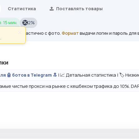
Статистика
Поставлять товары
: 15 мин.
2%
×
❤️ Женские. Частично с фото.
Формат
выдачи логин и пароль для 
.
лки
| 📈 Детальная статистика | 🏷️ Низк
ля 🤖 ботов в Telegram 🔝
амые чистые прокси на рынке с кешбеком трафика до 10%. DAR