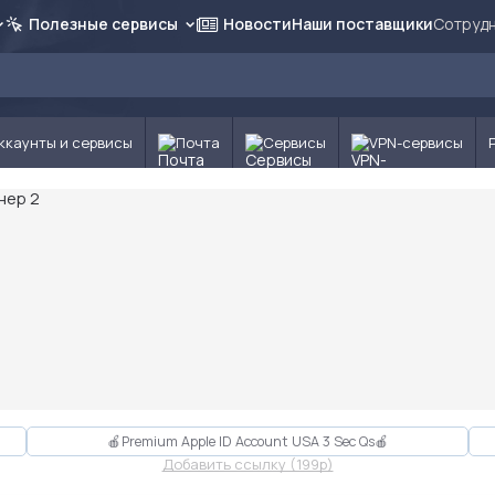
Полезные сервисы
Новости
Наши поставщики
Сотрудн
ккаунты и сервисы
Почта
Сервисы
VPN-сервисы
🍎Premium Apple ID Account USA 3 Sec Qs🍎
Добавить ссылку (199p)