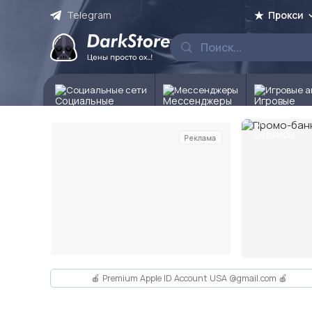
Telegram
Прокси
Социальные сети
Мессенджеры
Игровые а
Реклама
Слайд 2 из 10
🍎 Premium Apple ID Account USA @gmail.com 🍎