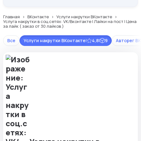
Главная
ВКонтакте
Услуги накрутки ВКонтакте
Услуга накрутки в соц.сетях: VK/Вконтакте | Лайки на пост | Цена
за лайк ( заказ от 30 лайков )
Все
Услуги накрутки ВКонтакте
|
4,8
|
9
Авторег В