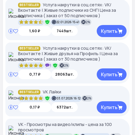
Услуга накрутки в соц.сетях: VK/
BESTSELLER
Вконтакте | Живые подписчики из СНГ| Цена за
подписчика ( заказ от 50 подписчиков )
22.01.2026 15:41
2%
Купить
1,60 ₽
7449шт.
Услуга накрутки в соц.сетях: VK/
BESTSELLER
Вконтакте | Живые друзья на Профиль | Цена за
подписчика ( заказ от 30 подписчиков )
1
2%
Купить
0,77 ₽
28063шт.
VK Лайки
BESTSELLER
03.07.2026 16:12
2%
Купить
0,17 ₽
6372шт.
VK - Просмотры на видео/клипы - цена за 100
просмотров