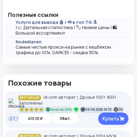
Полезные ссылки
Услуги для вывода 🤖 / 📢 в топ TG 🔝
| 📈 Детальная статистика | 🏷️ Низкие цены | 🛍️
Большой ассортимент
NodeMaven
Самые чистые прокси на рынке с кешбеком
трафика до 10%. DARK35 - скидка 35%.
Похожие товары
vk.com авторег / Друзья 100+ ЖЕН
BESTSELLER
Заполнены!
Качество 98%
09.08.2026 18:33
2%
Купить
413,10 ₽
38шт.
vk.com авторег / Друзья 100+ МУЖ
BESTSELLER