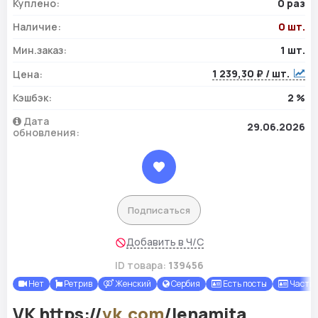
Куплено:
0 раз
Наличие:
0 шт.
Мин.заказ:
1 шт.
1 239,30 ₽ / шт.
Цена:
Кэшбэк:
2 %
Дата
29.06.2026
обновления:
Подписаться
Добавить в Ч/С
ID товара:
139456
Нет
Ретрив
Женский
Сербия
Есть посты
Частич
VK https://
vk.com
/lenamita,