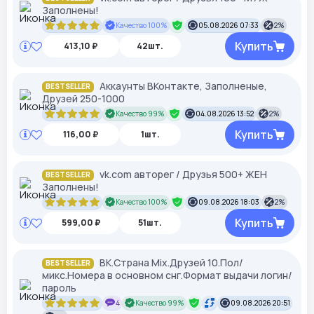
Заполнены!
Качество 100%
05.08.2026 07:33
2%
Купить
413,10 ₽
42шт.
Аккаунты ВКонтакте, Заполненые,
BESTSELLER
Друзей 250-1000
Качество 99%
04.08.2026 13:52
2%
Купить
116,00 ₽
1шт.
vk.com авторег / Друзья 500+ ЖЕН
BESTSELLER
Заполнены!
Качество 100%
09.08.2026 18:03
2%
Купить
599,00 ₽
51шт.
ВК.Страна Mix.Друзей 10.Пол/
BESTSELLER
микс.Номера в основном снг.Формат выдачи логин/
пароль
4
Качество 99%
09.08.2026 20:51