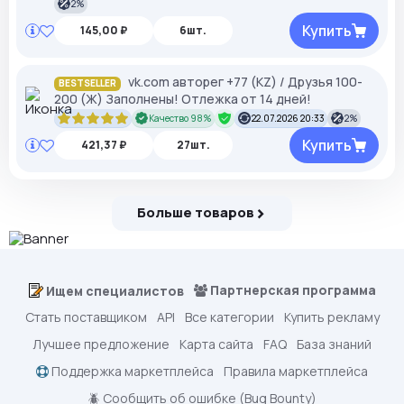
2%
Купить
145,00 ₽
6шт.
vk.com авторег +77 (KZ) / Друзья 100-
BESTSELLER
200 (Ж) Заполнены! Отлежка от 14 дней!
Качество 98%
22.07.2026 20:33
2%
Купить
421,37 ₽
27шт.
Больше товаров
Партнерская программа
Ищем специалистов
Стать поставщиком
API
Все категории
Купить рекламу
Лучшее предложение
Карта сайта
FAQ
База знаний
Поддержка маркетплейса
Правила маркетплейса
🪲 Сообщить об ошибке (Bug Bounty)