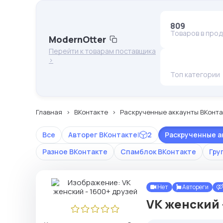
809
Товаров в про
ModernOtter
Перейти к товарам поставщика
>
Топ категории
Главная
ВКонтакте
Раскрученные аккаунты ВКонта
Все
Авторег ВКонтакте
|
2
Раскрученные а
Разное ВКонтакте
Спамблок ВКонтакте
Гру
Нет
Автореги
VK женский 