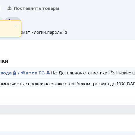
Поставлять товары
.
2%
×
 друзейФормат - логин:пароль:id
лки
| 📈 Детальная статистика | 🏷️ Низкие
вода 🤖 / 📢 в топ TG 🔝
амые чистые прокси на рынке с кешбеком трафика до 10%. DAR