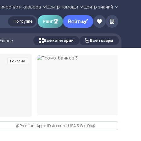
ичество и карьера
Центр помощи
Центр знаний
Войти
Ранг
🏆
По группе
Разное
Все категории
Все товары
Реклама
🍎Premium Apple ID Account USA 3 Sec Qs🍎