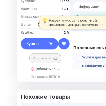
Куплено:
0 раз
Информация
Наличие:
1 шт.
Мин.заказ:
1 шт.
Гарантия: 30 мин
Наведите курсор на цену, чтобы
3 264,00 ₽ / шт.
Цена:
посмотреть историю её изменений.
VK женский - 1600+
Кэшбэк:
2 %
Купить
Полезные ссы
Услуги для вы
Подписаться
С
NodeMaven
Добавить в Ч/С
ID товара:
157819
Похожие товары