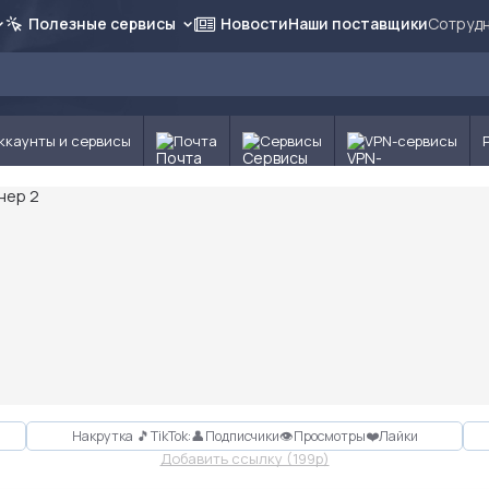
Полезные сервисы
Новости
Наши поставщики
Сотрудн
ккаунты и сервисы
Почта
Сервисы
VPN-сервисы
Накрутка 🎵TikTok:👤Подписчики👁Просмотры❤️Лайки
Добавить ссылку (199p)