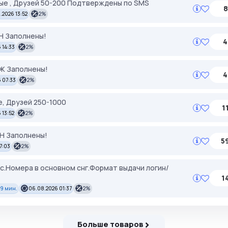
ые , Друзей 50-200 Подтверждены по SMS
8
.2026 13:52
2%
ЕН Заполнены!
4
 14:33
2%
УЖ Заполнены!
4
 07:33
2%
, Друзей 250-1000
1
 13:52
2%
ЕН Заполнены!
5
17:03
2%
кс.Номера в основном снг.Формат выдачи логин/
1
59 мин.
06.08.2026 01:37
2%
Больше товаров