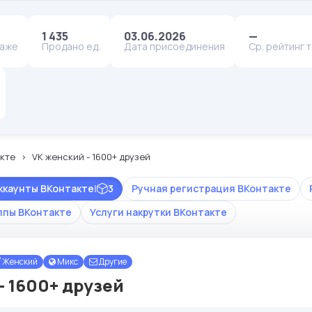
1 435
03.06.2026
—
даже
Продано ед.
Дата присоединения
Ср. рейтинг 
кте
VK женский - 1600+ друзей
ккаунты ВКонтакте
|
3
Ручная регистрация ВКонтакте
ппы ВКонтакте
Услуги накрутки ВКонтакте
Женский
Микс
Другие
- 1600+ друзей