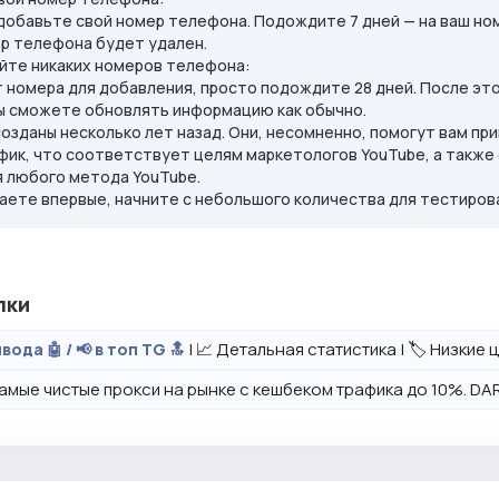
добавьте свой номер телефона. Подождите 7 дней — на ваш но
р телефона будет удален.
яйте никаких номеров телефона:
ет номера для добавления, просто подождите 28 дней. После э
вы сможете обновлять информацию как обычно.
созданы несколько лет назад. Они, несомненно, помогут вам пр
фик, что соответствует целям маркетологов YouTube, а также с
 любого метода YouTube.
паете впервые, начните с небольшого количества для тестиров
лки
| 📈 Детальная статистика | 🏷️ Низкие
вода 🤖 / 📢 в топ TG 🔝
амые чистые прокси на рынке с кешбеком трафика до 10%. DAR