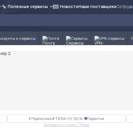
Полезные сервисы
Новости
Наши поставщики
Сотрудн
ккаунты и сервисы
Почта
Сервисы
VPN-сервисы
💃 Подписчики🎵TikTok | От $2/1k |🛡Гарантии
Добавить ссылку (199p)