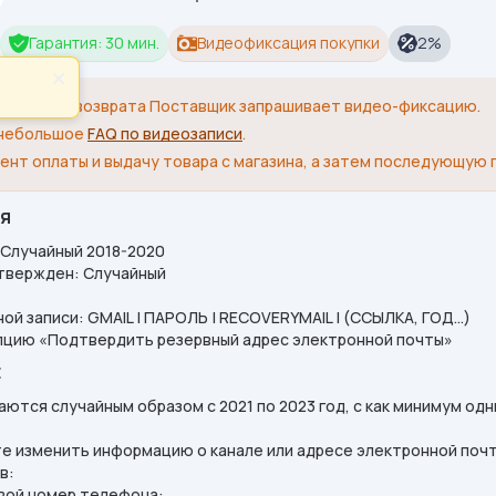
Гарантия: 30 мин.
Видеофиксация покупки
2%
×
я замены/возврата Поставщик запрашивает видео-фиксацию.
 небольшое
FAQ по видеозаписи
.
ент оплаты и выдачу товара с магазина, а затем последующую 
Я
 Случайный 2018-2020
твержден: Случайный
ой записи: GMAIL | ПАРОЛЬ | RECOVERYMAIL | (ССЫЛКА, ГОД…)
пцию «Подтвердить резервный адрес электронной почты»
Е
аются случайным образом с 2021 по 2023 год, с как минимум од
те изменить информацию о канале или адресе электронной поч
в:
свой номер телефона: