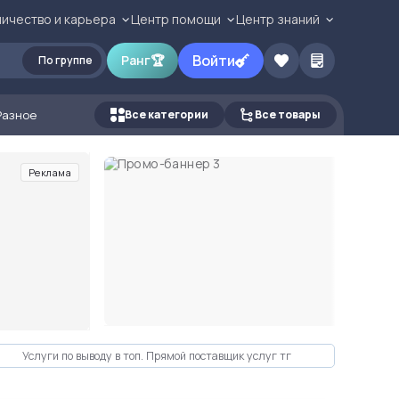
ичество и карьера
Центр помощи
Центр знаний
Войти
Ранг
🏆
По группе
Разное
Все категории
Все товары
Реклама
Услуги по выводу в топ. Прямой поставщик услуг тг