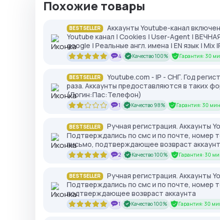
Похожие товары
Аккаунты Youtube-канал включен
BESTSELLER
Youtube канал | Cookies | User-Agent | ВЕЧН
google | Реальные англ. имена | EN язык | Mix I
4
Качество 100%
Гарантия: 30 ми
Youtube.com - IP - СНГ. Год реги
BESTSELLER
раза. Аккаунты предоставляются в таких фо
(Логин:Пас:Телефон)
1
Качество 98%
Гарантия: 30 мин
Ручная регистрация. Аккаунты Yo
BESTSELLER
Подтверждались по смс и по почте, номер 
письмо, подтверждающее возвраст аккаун
2
Качество 100%
Гарантия: 30 ми
Ручная регистрация. Аккаунты Yo
BESTSELLER
Подтверждались по смс и по почте, номер т
подтверждающее возвраст аккаунта
1
Качество 100%
Гарантия: 30 ми