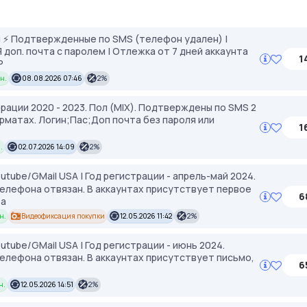
 ⚡️ Подтвержденные по SMS (телефон удален) |
АЯ доп. почта с паролем | Отлежка от 7 дней аккаунта
1
P
н.
08.08.2026 07:46
2%
страции 2020 - 2023. Пол (MIX). Подтверждены по SMS 2
рматах. Логин;Пас;Доп почта без пароля или
1
.
02.07.2026 14:09
2%
utube/GMail USA | Год регистрации - апрель-май 2024.
телефона отвязан. В аккаунтах присутствует первое
6
та
н.
Видеофиксация покупки
12.05.2026 11:42
2%
utube/GMail USA | Год регистрации - июнь 2024.
елефона отвязан. В аккаунтах присутствует письмо,
6
н.
12.05.2026 14:51
2%