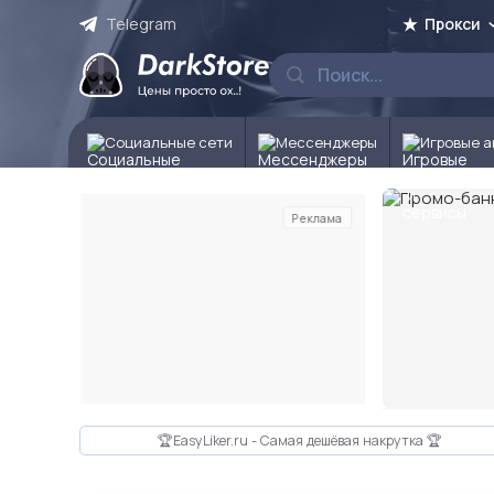
Telegram
Прокси
Социальные сети
Мессенджеры
Игровые а
Реклама
Слайд 2 из 10
🏆EasyLiker.ru - Самая дешёвая накрутка 🏆