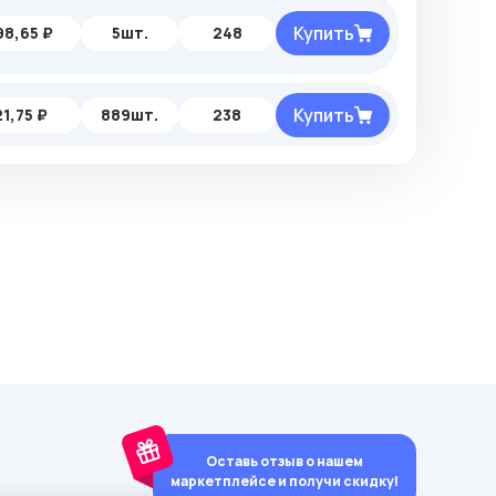
Купить
98,65 ₽
5шт.
248
Купить
21,75 ₽
889шт.
238
Оставь отзыв о нашем
маркетплейсе и получи скидку!