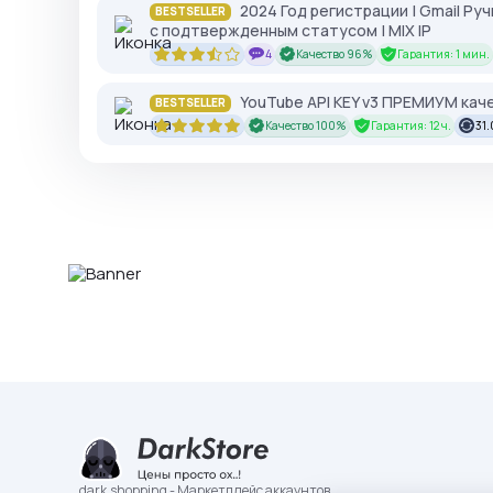
2024 Год регистрации | Gmail Руч
BESTSELLER
с подтвержденным статусом | MIX IP
4
Качество 96%
Гарантия: 1 мин.
YouTube API KEY v3 ПРЕМИУМ каче
BESTSELLER
Качество 100%
Гарантия: 12 ч.
31.
dark.shopping - Маркетплейс аккаунтов