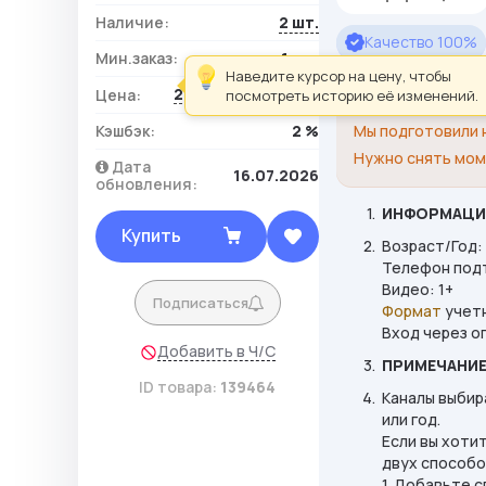
Наличие:
2 шт.
Качество 100%
Мин.заказ:
1 шт.
Наведите курсор на цену, чтобы
2 065,50 ₽ / шт.
Цена:
посмотреть историю её изменений.
Для произведени
Кэшбэк:
2 %
Мы подготовили
Нужно снять мом
Дата
16.07.2026
обновления:
ИНФОРМАЦИ
Купить
Возраст/Год:
Телефон под
Видео: 1+
Подписаться
Формат
учетн
Вход через о
Добавить в Ч/С
ПРИМЕЧАНИ
ID товара:
139464
Каналы выбир
или год.
Если вы хоти
двух способо
1. Добавьте 