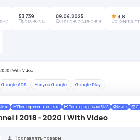
53 739
09.04.2025
3,8
даже
Продано ед.
Дата присоединения
Ср. рейтинг 
2020 I With Video
Google ADS
Услуги Google
Google Play
Микс
Подтверждены по почте
Подтверждены по SMS
Микс
Др
nel I 2018 - 2020 I With Video
Поставлять товары