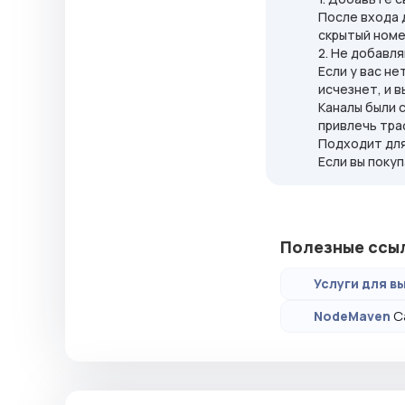
После входа 
скрытый номе
2. Не добавл
Если у вас н
исчезнет, и 
Каналы были 
привлечь тра
Подходит для
Если вы поку
Полезные ссы
Услуги для вы
С
NodeMaven