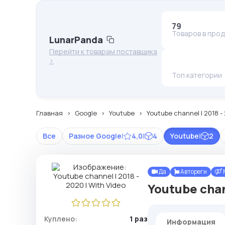
79
Товаров в про
LunarPanda
Перейти к товарам поставщика
>
Топ категории
Главная
Google
Youtube
Youtube channel I 2018 - 
Все
Разное Google
|
4,0
|
4
Youtube
|
2
Да
Автореги
Youtube chan
Куплено:
1 раз
Информация