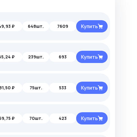
Купить
49,93 ₽
648шт.
7609
Купить
65,24 ₽
239шт.
693
Купить
81,50 ₽
75шт.
533
Купить
59,75 ₽
70шт.
423