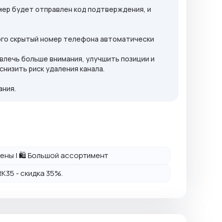
мер будет отправлен код подтверждения, и
того скрытый номер телефона автоматически
ивлечь больше внимания, улучшить позиции и
низить риск удаления канала.
ания.
 цены | 🛍️ Большой ассортимент
K35 - скидка 35%.