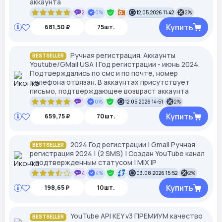
аккаунта
2
0%
12.05.2026 11:42
2%
Купить
681,50 ₽
75шт.
Ручная регистрация. Аккаунты
BESTSELLER
Youtube/GMail USA | Год регистрации - июнь 2024.
Подтверждались по смс и по почте, номер
телефона отвязан. В аккаунтах присутствует
письмо, подтверждающее возвраст аккаунта
1
0%
12.05.2026 14:51
2%
Купить
659,75 ₽
70шт.
2024 Год регистрации | Gmail Ручная
BESTSELLER
регистрация 2024 | (2 SMS) | Создан YouTube канал
с подтвержденным статусом | MIX IP
4
4%
03.08.2026 15:52
2%
Купить
198,65 ₽
10шт.
YouTube API KEY v3 ПРЕМИУМ качество
BESTSELLER