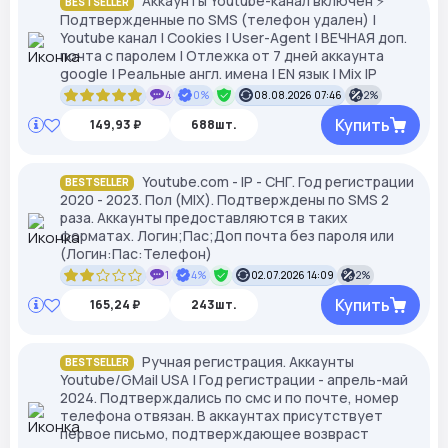
Аккаунты Youtube-канал включен ⚡️
BESTSELLER
Подтвержденные по SMS (телефон удален) |
Youtube канал | Cookies | User-Agent | ВЕЧНАЯ доп.
почта с паролем | Отлежка от 7 дней аккаунта
google | Реальные англ. имена | EN язык | Mix IP
4
0%
08.08.2026 07:46
2%
Купить
149,93 ₽
688шт.
Youtube.com - IP - СНГ. Год регистрации
BESTSELLER
2020 - 2023. Пол (MIX). Подтверждены по SMS 2
раза. Аккаунты предоставляются в таких
форматах. Логин;Пас;Доп почта без пароля или
(Логин:Пас:Телефон)
1
4%
02.07.2026 14:09
2%
Купить
165,24 ₽
243шт.
Ручная регистрация. Аккаунты
BESTSELLER
Youtube/GMail USA | Год регистрации - апрель-май
2024. Подтверждались по смс и по почте, номер
телефона отвязан. В аккаунтах присутствует
первое письмо, подтверждающее возвраст