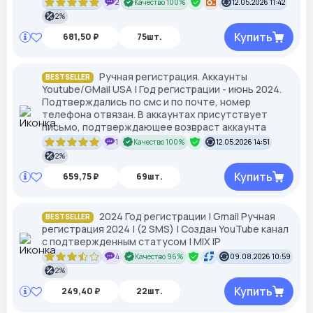
2
Качество 100%
12.05.2026 11:42
2%
Купить
681,50 ₽
75шт.
Ручная регистрация. Аккаунты
BESTSELLER
Youtube/GMail USA | Год регистрации - июнь 2024.
Подтверждались по смс и по почте, номер
телефона отвязан. В аккаунтах присутствует
письмо, подтверждающее возвраст аккаунта
1
Качество 100%
12.05.2026 14:51
2%
Купить
659,75 ₽
69шт.
2024 Год регистрации | Gmail Ручная
BESTSELLER
регистрация 2024 | (2 SMS) | Создан YouTube канал
с подтвержденным статусом | MIX IP
4
Качество 96%
09.08.2026 10:59
2%
Купить
249,40 ₽
22шт.