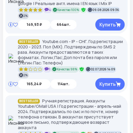
google | Реальные англ. имена | EN язык | Mix IP
4
Качество 100%
09.08.2026 09:36
2%
Купить
149,93 ₽
664шт.
Youtube.com - IP - СНГ. Год регистрации
BESTSELLER
2020 - 2023. Пол (MIX). Подтверждены по SMS 2
раза. Аккаунты предоставляются в таких
форматах. Логин;Пас;Доп почта без пароля или
(Логин:Пас:Телефон)
1
Качество 98%
02.07.2026 14:09
2%
Купить
165,24 ₽
114шт.
Ручная регистрация. Аккаунты
BESTSELLER
Youtube/GMail USA | Год регистрации - апрель-май
2024. Подтверждались по смс и по почте, номер
телефона отвязан. В аккаунтах присутствует
первое письмо, подтверждающее возвраст
аккаунта