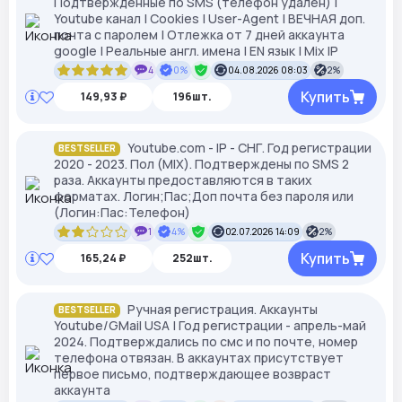
Подтвержденные по SMS (телефон удален) |
Youtube канал | Cookies | User-Agent | ВЕЧНАЯ доп.
почта с паролем | Отлежка от 7 дней аккаунта
google | Реальные англ. имена | EN язык | Mix IP
4
0%
04.08.2026 08:03
2%
Купить
149,93 ₽
196шт.
Youtube.com - IP - СНГ. Год регистрации
BESTSELLER
2020 - 2023. Пол (MIX). Подтверждены по SMS 2
раза. Аккаунты предоставляются в таких
форматах. Логин;Пас;Доп почта без пароля или
(Логин:Пас:Телефон)
1
4%
02.07.2026 14:09
2%
Купить
165,24 ₽
252шт.
Ручная регистрация. Аккаунты
BESTSELLER
Youtube/GMail USA | Год регистрации - апрель-май
2024. Подтверждались по смс и по почте, номер
телефона отвязан. В аккаунтах присутствует
первое письмо, подтверждающее возвраст
аккаунта