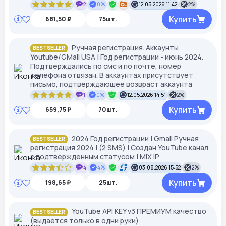
2
0%
12.05.2026 11:42
2%
Купить
681,50 ₽
75шт.
Ручная регистрация. Аккаунты
BESTSELLER
Youtube/GMail USA | Год регистрации - июнь 2024.
Подтверждались по смс и по почте, номер
телефона отвязан. В аккаунтах присутствует
письмо, подтверждающее возвраст аккаунта
1
0%
12.05.2026 14:51
2%
Купить
659,75 ₽
70шт.
2024 Год регистрации | Gmail Ручная
BESTSELLER
регистрация 2024 | (2 SMS) | Создан YouTube канал
с подтвержденным статусом | MIX IP
4
4%
03.08.2026 15:52
2%
Купить
198,65 ₽
25шт.
YouTube API KEY v3 ПРЕМИУМ качество
BESTSELLER
(выдается только в одни руки)