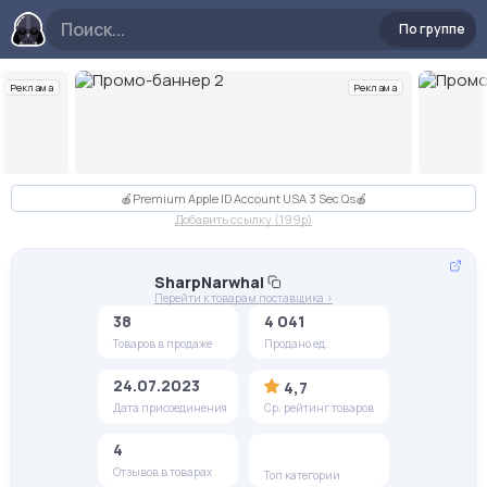
По группе
Реклама
Реклама
Слайд 2 из 10
🍎Premium Apple ID Account USA 3 Sec Qs🍎
Добавить ссылку (199p)
SharpNarwhal
Перейти к товарам поставщика >
38
4 041
Товаров в продаже
Продано ед.
24.07.2023
4,7
Дата присоединения
Ср. рейтинг товаров
4
Отзывов в товарах
Топ категории