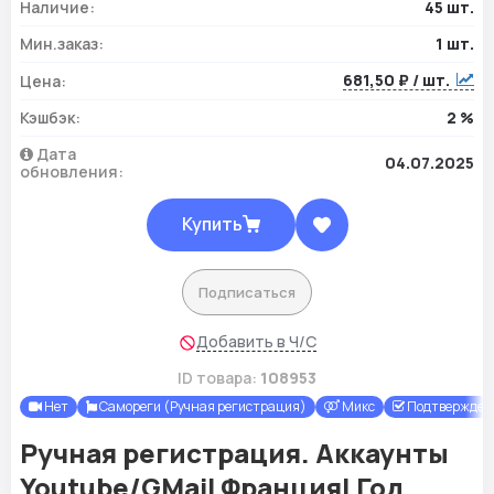
Наличие:
45 шт.
Мин.заказ:
1 шт.
681,50 ₽ / шт.
Цена:
Кэшбэк:
2 %
Дата
04.07.2025
обновления:
Купить
Подписаться
Добавить в Ч/С
ID товара:
108953
Нет
Самореги (Ручная регистрация)
Микс
Подтверждены
Ручная регистрация. Аккаунты
Youtube/GMail Франция| Год