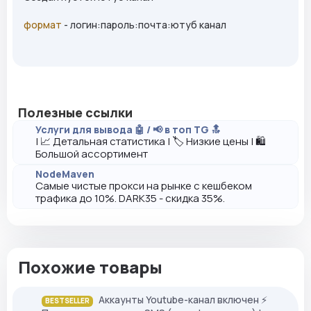
формат
- логин:пароль:почта:ютуб канал
Полезные ссылки
Услуги для вывода 🤖 / 📢 в топ TG 🔝
| 📈 Детальная статистика | 🏷️ Низкие цены | 🛍️
Большой ассортимент
NodeMaven
Самые чистые прокси на рынке с кешбеком
трафика до 10%. DARK35 - скидка 35%.
Похожие товары
Аккаунты Youtube-канал включен ⚡️
BESTSELLER