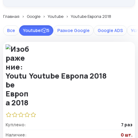
Главная
Google
Youtube
Youtube Европа 2018
Все
Youtube
|
5
Разное Google
Google ADS
Ус
Youtube Европа 2018
Куплено:
7 раз
Наличие:
0 шт.