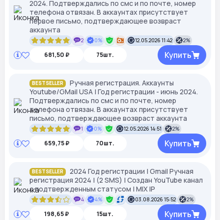
2024. Подтверждались по смс и по почте, номер
телефона отвязан. В аккаунтах присутствует
первое письмо, подтверждающее возвраст
аккаунта
2
0%
12.05.2026 11:42
2%
Купить
681,50 ₽
75шт.
Ручная регистрация. Аккаунты
BESTSELLER
Youtube/GMail USA | Год регистрации - июнь 2024.
Подтверждались по смс и по почте, номер
телефона отвязан. В аккаунтах присутствует
письмо, подтверждающее возвраст аккаунта
1
0%
12.05.2026 14:51
2%
Купить
659,75 ₽
70шт.
2024 Год регистрации | Gmail Ручная
BESTSELLER
регистрация 2024 | (2 SMS) | Создан YouTube канал
с подтвержденным статусом | MIX IP
4
4%
03.08.2026 15:52
2%
Купить
198,65 ₽
15шт.