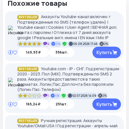
Похожие товары
Аккаунты Youtube-канал включен ⚡️
BESTSELLER
Подтвержденные по SMS (телефон удален) |
Youtube канал | Cookies | User-Agent | ВЕЧНАЯ доп.
почта с паролем | Отлежка от 7 дней аккаунта
google | Реальные англ. имена | EN язык | Mix IP
4
0%
06.08.2026 17:46
2%
Купить
149,93 ₽
356шт.
Youtube.com - IP - СНГ. Год регистрации
BESTSELLER
2020 - 2023. Пол (MIX). Подтверждены по SMS 2
раза. Аккаунты предоставляются в таких
форматах. Логин;Пас;Доп почта без пароля или
(Логин:Пас:Телефон)
1
4%
02.07.2026 14:09
2%
Купить
165,24 ₽
251шт.
Ручная регистрация. Аккаунты
BESTSELLER
Youtube/GMail USA | Год регистрации - апрель-май