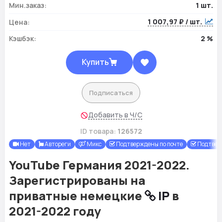
Мин.заказ:
1 шт.
1 007,97 ₽ / шт.
Цена:
Кэшбэк:
2 %
Купить
Подписаться
Добавить в Ч/С
ID товара:
126572
Нет
Автореги
Микс
Подтверждены по почте
Подтвер
YouTube Германия 2021-2022.
Зарегистрированы на
приватные немецкие
IP
в
2021-2022 году