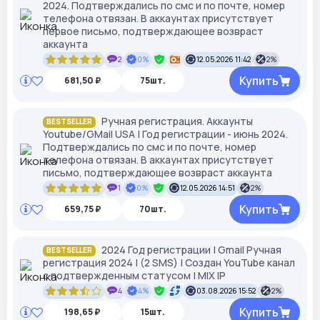
2024. Подтверждались по смс и по почте, номер
телефона отвязан. В аккаунтах присутствует
первое письмо, подтверждающее возвраст
аккаунта
2
0%
12.05.2026 11:42
2%
Купить
681,50 ₽
75шт.
Ручная регистрация. Аккаунты
BESTSELLER
Youtube/GMail USA | Год регистрации - июнь 2024.
Подтверждались по смс и по почте, номер
телефона отвязан. В аккаунтах присутствует
письмо, подтверждающее возвраст аккаунта
1
0%
12.05.2026 14:51
2%
Купить
659,75 ₽
70шт.
2024 Год регистрации | Gmail Ручная
BESTSELLER
регистрация 2024 | (2 SMS) | Создан YouTube канал
с подтвержденным статусом | MIX IP
4
4%
03.08.2026 15:52
2%
Купить
198,65 ₽
15шт.