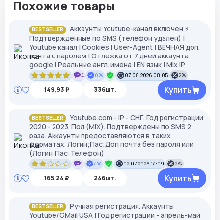
Похожие товары
Аккаунты Youtube-канал включен ⚡️
BESTSELLER
Подтвержденные по SMS (телефон удален) |
Youtube канал | Cookies | User-Agent | ВЕЧНАЯ доп.
почта с паролем | Отлежка от 7 дней аккаунта
google | Реальные англ. имена | EN язык | Mix IP
4
0%
07.08.2026 08:05
2%
Купить
149,93 ₽
336шт.
Youtube.com - IP - СНГ. Год регистрации
BESTSELLER
2020 - 2023. Пол (MIX). Подтверждены по SMS 2
раза. Аккаунты предоставляются в таких
форматах. Логин;Пас;Доп почта без пароля или
(Логин:Пас:Телефон)
1
4%
02.07.2026 14:09
2%
Купить
165,24 ₽
246шт.
Ручная регистрация. Аккаунты
BESTSELLER
Youtube/GMail USA | Год регистрации - апрель-май