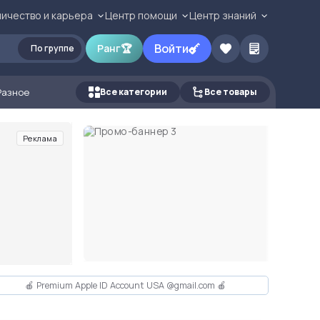
ичество и карьера
Центр помощи
Центр знаний
Войти
Ранг
🏆
По группе
Разное
Все категории
Все товары
Реклама
🍎 Premium Apple ID Account USA @gmail.com 🍎