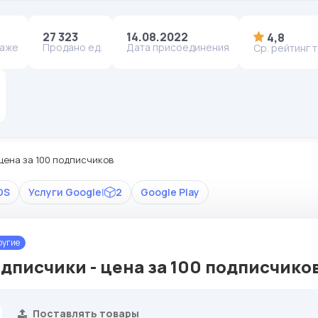
27 323
14.08.2022
4,8
даже
Продано ед.
Дата присоединения
Ср. рейтинг 
 цена за 100 подписчиков
DS
Услуги Google
|
2
Google Play
угие
одписчики - цена за 100 подписчико
Поставлять товары