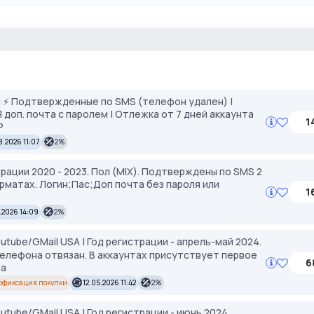
 ⚡️ Подтвержденные по SMS (телефон удален) |
АЯ доп. почта с паролем | Отлежка от 7 дней аккаунта
1
P
8.2026 11:07
2%
страции 2020 - 2023. Пол (MIX). Подтверждены по SMS 2
рматах. Логин;Пас;Доп почта без пароля или
1
.2026 14:09
2%
utube/GMail USA | Год регистрации - апрель-май 2024.
телефона отвязан. В аккаунтах присутствует первое
6
та
офиксация покупки
12.05.2026 11:42
2%
utube/GMail USA | Год регистрации - июнь 2024.