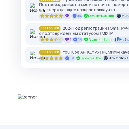
Подтверждались по смс и по почте, номер т
подтверждающее возвраст аккаунта
1
0%
Гарантия: 30 мин.
12.05
2024 Год регистрации | Gmail Руч
BESTSELLER
с подтвержденным статусом | MIX IP
4
4%
Гарантия: 1 мин.
9 ч. 8 
YouTube API KEY v3 ПРЕМИУМ каче
BESTSELLER
0%
Гарантия: 12 ч.
31.07.2026 17:1