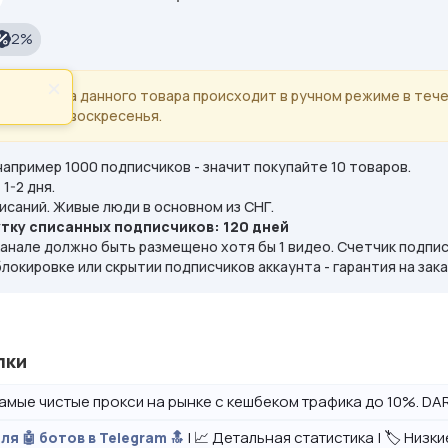
2%
×
ие: выдача данного товара происходит в ручном режиме в тече
субботы и воскресенья.
например 1000 подписчиков - значит покупайте 10 товаров.
1-2 дня.
исаний. Живые люди в основном из СНГ.
утку списанных подписчиков: 120 дней
анале должно быть размещено хотя бы 1 видео. Счетчик подпи
блокировке или скрытии подписчиков аккаунта - гарантия на зак
лки
амые чистые прокси на рынке с кешбеком трафика до 10%. DAR
| 📈 Детальная статистика | 🏷️ Низк
ля 🤖 ботов в Telegram 🔝