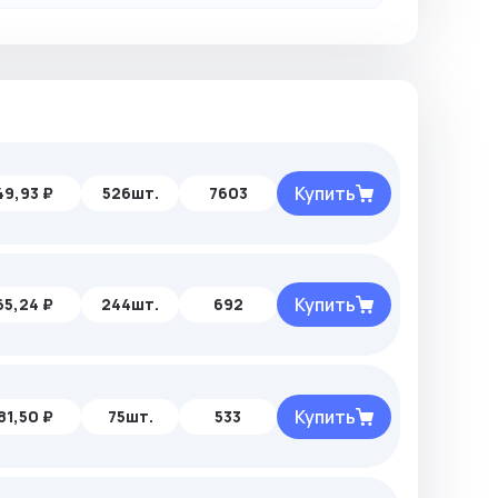
Купить
49,93 ₽
526шт.
7603
Купить
65,24 ₽
244шт.
692
Купить
81,50 ₽
75шт.
533