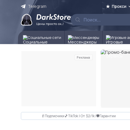
Telegram
Прокси
Социальные сети
Мессенджеры
Игровые а
Реклама
Слайд 2 из 10
💃 Подписчики🎵TikTok | От $2/1k |🛡Гарантии