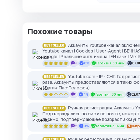
Похожие товары
Аккаунты Youtube-канал включен
BESTSELLER
Youtube канал | Cookies | User-Agent | ВЕЧН
google | Реальные англ. имена | EN язык | Mix I
4
0%
Гарантия: 30 мин.
07.0
Youtube.com - IP - СНГ. Год реги
BESTSELLER
раза. Аккаунты предоставляются в таких фо
(Логин:Пас:Телефон)
1
4%
Гарантия: 30 мин.
02.07
Ручная регистрация. Аккаунты Yo
BESTSELLER
Подтверждались по смс и по почте, номер 
письмо, подтверждающее возвраст аккаун
2
0%
Гарантия: 30 мин.
Виде
Ручная регистрация. Аккаунты Yo
BESTSELLER