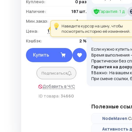
Куплено:
0 раз
Наличие:
187 шт.
Гарантия: 1 д.
Мин.заказ:
1 шт.
Наведите курсор на цену, чтобы
Обратите вниман
1 305,00 ₽ / шт.
Цена:
посмотреть историю её изменений.
за исключением 
Кэшбэк:
2 %
Если нужно купить 
Купить
Время выполнения - 
Практически без сп
Гарантия на докр
❗
Важно: На вашем к
Подписаться
При смене ссылки, 
Добавить в Ч/С
ID товара:
34660
Полезные ссы
С
NodeMaven
Активность д