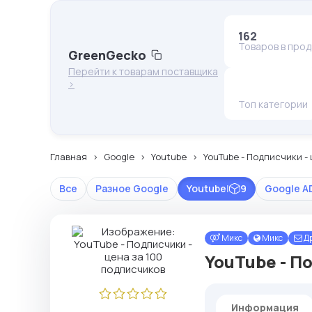
162
Товаров в про
GreenGecko
Перейти к товарам поставщика
>
Топ категории
Главная
Google
Youtube
YouTube - Подписчики -
Все
Разное Google
Youtube
|
9
Google A
Микс
Микс
Др
YouTube - П
Информация