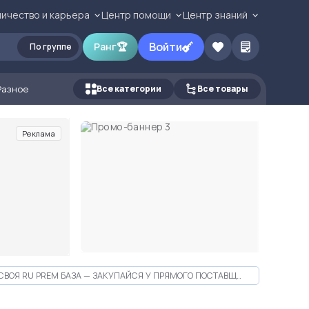
ичество и карьера
Центр помощи
Центр знаний
Войти
Ранг
🏆
По группе
Разное
Все категории
Все товары
Реклама
СВОЯ RU PREM БАЗА — ЗАКУПАЙСЯ У ПРЯМОГО ПОСТАВЩИКА