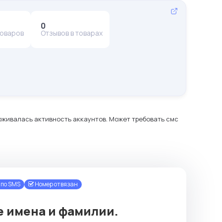
0
товаров
Отзывов в товарах
ерживалась активность аккаунтов. Может требовать смс
по SMS
Номер отвязан
ие имена и фамилии.