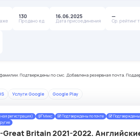
130
16.06.2025
—
даже
Продано ед.
Дата присоединения
Ср. рейтинг 
 и фамилии. Подтверждены по смс. Добавлена резервная почта. Подд
DS
Услуги Google
Google Play
чная регистрация)
Микс
Подтверждены по почте
Подтверждены 
ругие
-Great Britain 2021-2022. Английск