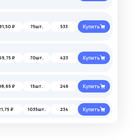
Купить
81,50 ₽
75шт.
533
Купить
59,75 ₽
70шт.
423
Купить
98,65 ₽
15шт.
246
Купить
21,75 ₽
1035шт.
234