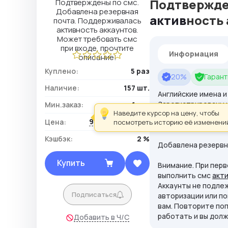
Подтвержден
актив
ность 
Информация
Куплено:
5 раз
20%
Гарант
Наличие:
157 шт.
Английские имена и
Зарегистрированы 
Мин.заказ:
1 шт.
Наведите курсор на цену, чтобы
991,44 ₽ / шт.
Цена:
посмотреть историю её изменени
Подтверждены по с
Кэшбэк:
2 %
Добавлена резервн
Купить
Внимание. При пер
выполнить смс
акт
Аккаунты не подлеж
Подписаться
авторизации или по
вам. Повторите поп
работать и вы долж
Добавить в Ч/С