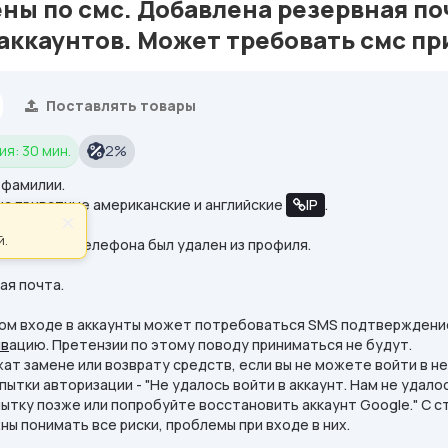
ы по смс. Добавлена резервная по
аккаунтов. Может требовать смс пр
Поставлять товары
ия: 30 мин.
2%
 фамилии.
на приватные американские и английские
IP
.
×
й.
мс. Номер телефона был удален из профиля.
ая почта.
вом входе в аккаунты может потребоваться SMS подтверждение
ив
ацию. Претензии по этому поводу приниматься не будут.
ат замене или возврату средств, если вы не можете войти в н
пытки авторизации - "Не удалось войти в аккаунт. Нам не удал
ытку позже или попробуйте восстановить аккаунт Google." С с
ны понимать все риски, проблемы при входе в них.