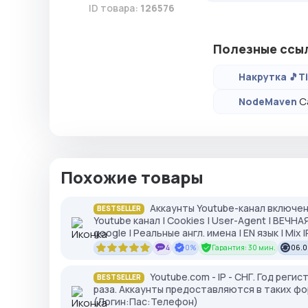
ID товара:
126576
Полезные ссы
Накрутка 🎵T
С
NodeMaven
Похожие товары
Аккаунты Youtube-канал включен
BESTSELLER
Youtube канал | Cookies | User-Agent | ВЕЧН
google | Реальные англ. имена | EN язык | Mix I
4
0%
Гарантия: 30 мин.
06.0
Youtube.com - IP - СНГ. Год реги
BESTSELLER
раза. Аккаунты предоставляются в таких фо
(Логин:Пас:Телефон)