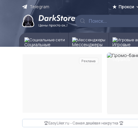
Telegram
Прокси
Социальные сети
Мессенджеры
Игровые а
Реклама
Слайд 2 из 10
🏆EasyLiker.ru - Самая дешёвая накрутка 🏆