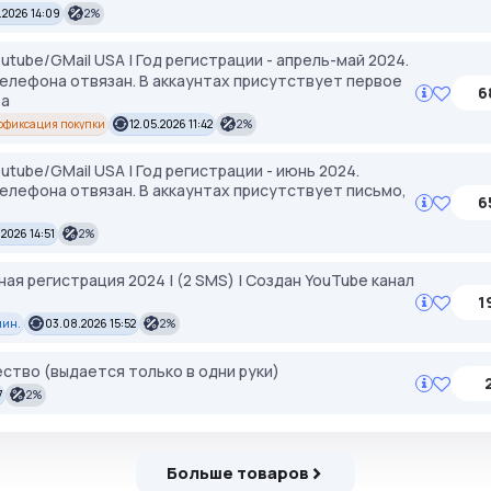
.2026 14:09
2%
utube/GMail USA | Год регистрации - апрель-май 2024.
телефона отвязан. В аккаунтах присутствует первое
6
та
офиксация покупки
12.05.2026 11:42
2%
utube/GMail USA | Год регистрации - июнь 2024.
елефона отвязан. В аккаунтах присутствует письмо,
6
.2026 14:51
2%
ная регистрация 2024 | (2 SMS) | Создан YouTube канал
1
мин.
03.08.2026 15:52
2%
ство (выдается только в одни руки)
7
2%
Больше товаров