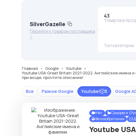
43
Товаров в про
SilverGazelle
Перейти к товарам поставщика
>
Топ категории
Главная
Google
Youtube
Youtube USA-Great Britain 2021-2022. Английские имена
при входе, прочтите описание!
Все
Разное Google
Youtube
|
5
Google A
Нет
Самореги (Ру
Великобритания
Д
Youtube USA