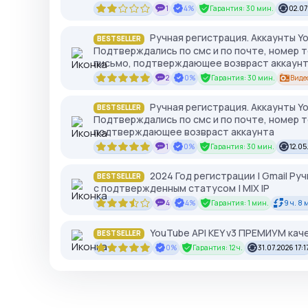
1
4%
Гарантия: 30 мин.
02.07
Ручная регистрация. Аккаунты Yo
BESTSELLER
Подтверждались по смс и по почте, номер 
письмо, подтверждающее возвраст аккаун
2
0%
Гарантия: 30 мин.
Виде
Ручная регистрация. Аккаунты Yo
BESTSELLER
Подтверждались по смс и по почте, номер т
подтверждающее возвраст аккаунта
1
0%
Гарантия: 30 мин.
12.05
2024 Год регистрации | Gmail Руч
BESTSELLER
с подтвержденным статусом | MIX IP
4
4%
Гарантия: 1 мин.
9 ч. 8 
YouTube API KEY v3 ПРЕМИУМ каче
BESTSELLER
0%
Гарантия: 12 ч.
31.07.2026 17:1