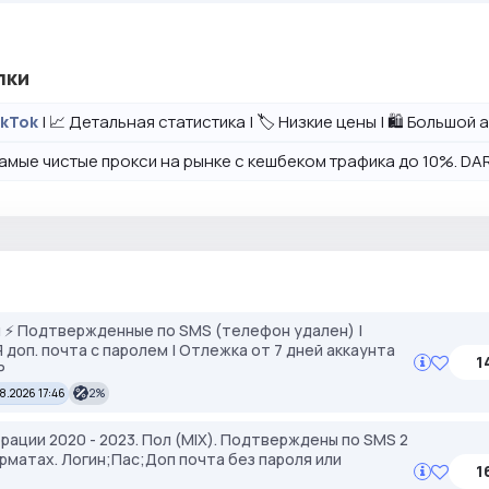
лки
| 📈 Детальная статистика | 🏷️ Низкие цены | 🛍️ Большо
ikTok
амые чистые прокси на рынке с кешбеком трафика до 10%. DAR
 ⚡️ Подтвержденные по SMS (телефон удален) |
АЯ доп. почта с паролем | Отлежка от 7 дней аккаунта
1
P
8.2026 17:46
2%
страции 2020 - 2023. Пол (MIX). Подтверждены по SMS 2
рматах. Логин;Пас;Доп почта без пароля или
1